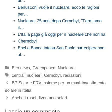
di…
Berlusconi vuole il nucleare, ecco le ragioni
per…
Nucleare: 25 anni dopo Cernobyl, "Fermiamo
il…
L'Italia paga già oggi per il nucleare che non ha
Chernobyl
Enel e Banca intesa San Paolo parteciperanno
al…
Categorie
Eco news
,
Greenpeace
,
Nucleare
Tag
centrali nucleari
,
Cernobyl
,
radiazioni
BP Solar e FRV insieme per un maxi-investimento
solare in Italia
Anche i rasoi diventano solari
Lascia un commento