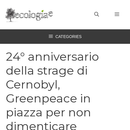
Vai
al
MEN
contenuto
CATEGORIES
24° anniversario
della strage di
Cernobyl,
Greenpeace in
piazza per non
dimenticare