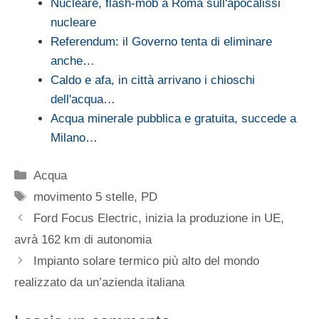
Nucleare, flash-mob a Roma sull'apocalissi
nucleare
Referendum: il Governo tenta di eliminare
anche…
Caldo e afa, in città arrivano i chioschi
dell'acqua…
Acqua minerale pubblica e gratuita, succede a
Milano…
Categorie
Acqua
Tag
movimento 5 stelle
,
PD
Ford Focus Electric, inizia la produzione in UE,
avrà 162 km di autonomia
Impianto solare termico più alto del mondo
realizzato da un’azienda italiana