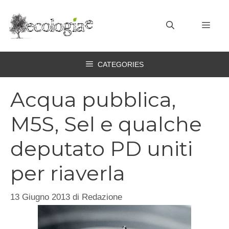
Vai
al
MEN
contenuto
CATEGORIES
Acqua pubblica,
M5S, Sel e qualche
deputato PD uniti
per riaverla
13 Giugno 2013
di
Redazione