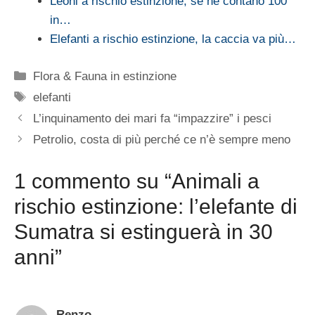
Leoni a rischio estinzione, se ne contano 100
in…
Elefanti a rischio estinzione, la caccia va più…
Categorie
Flora & Fauna in estinzione
Tag
elefanti
L’inquinamento dei mari fa “impazzire” i pesci
Petrolio, costa di più perché ce n’è sempre meno
1 commento su “Animali a
rischio estinzione: l’elefante di
Sumatra si estinguerà in 30
anni”
Renzo