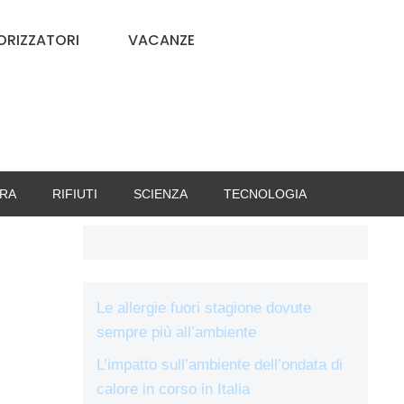
RIZZATORI
VACANZE
RA
RIFIUTI
SCIENZA
TECNOLOGIA
Le allergie fuori stagione dovute
sempre più all’ambiente
L’impatto sull’ambiente dell’ondata di
calore in corso in Italia