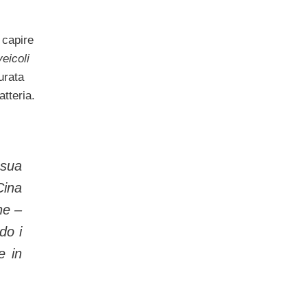
 capire
eicoli
urata
atteria.
 sua
Cina
ne –
do i
e in