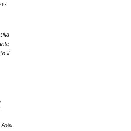
 le
ulla
ante
o il
e
d
’
Asia