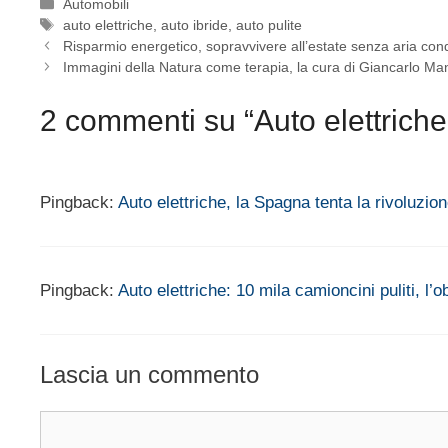
Categorie
Automobili
Tag
auto elettriche
,
auto ibride
,
auto pulite
Risparmio energetico, sopravvivere all’estate senza aria con
Immagini della Natura come terapia, la cura di Giancarlo Ma
2 commenti su “Auto elettriche
Pingback:
Auto elettriche, la Spagna tenta la rivoluzio
Pingback:
Auto elettriche: 10 mila camioncini puliti, l’o
Lascia un commento
Commento