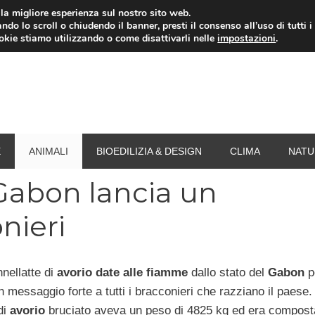
i la migliore esperienza sul nostro sito web.
ndo lo scroll o chiudendo il banner, presti il consenso all’uso di tutti i
RISPARMIO ENERGETICO
SPESA
TERMOVALO
ookie stiamo utilizzando o come disattivarli nelle
impostazioni
.
E
ANIMALI
BIOEDILIZIA & DESIGN
CLIMA
NATU
 Gabon lancia un
nieri
nellatte di
avorio
date alle fiamme
dallo stato del
Gabon
p
messaggio forte a tutti i bracconieri che razziano il paese.
di
avorio
bruciato aveva un peso di 4825 kg ed era compost