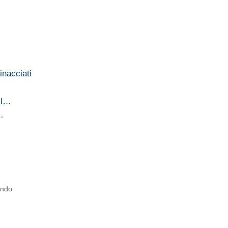
inacciati
 il…
…
ondo