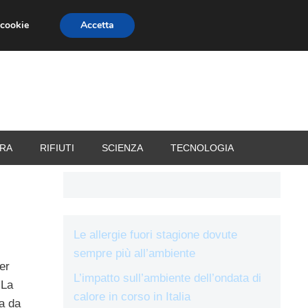
 cookie
Accetta
RIZZATORI
VACANZE
RA
RIFIUTI
SCIENZA
TECNOLOGIA
Le allergie fuori stagione dovute
sempre più all’ambiente
er
L’impatto sull’ambiente dell’ondata di
 La
calore in corso in Italia
a da