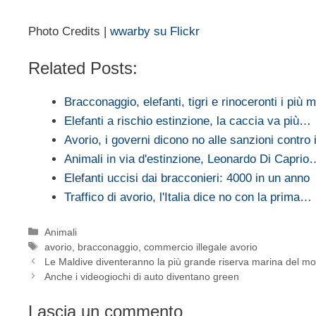
Photo Credits |
wwarby su Flickr
Related Posts:
Bracconaggio, elefanti, tigri e rinoceronti i più m
Elefanti a rischio estinzione, la caccia va più…
Avorio, i governi dicono no alle sanzioni contro
Animali in via d'estinzione, Leonardo Di Caprio
Elefanti uccisi dai bracconieri: 4000 in un anno
Traffico di avorio, l'Italia dice no con la prima…
Categorie
Animali
Tag
avorio
,
bracconaggio
,
commercio illegale avorio
Le Maldive diventeranno la più grande riserva marina del m
Anche i videogiochi di auto diventano green
Lascia un commento