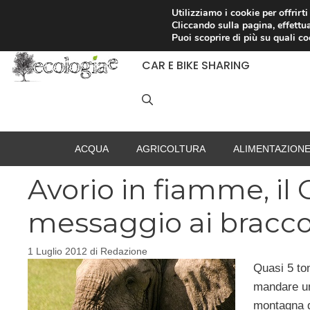
Vai
Utilizziamo i cookie per offrirt
Cliccando sulla pagina, effettua
al
RACCOLTA DIFFERENZIATA
Puoi scoprire di più su quali c
contenuto
CAR E BIKE SHARING
ACQUA
AGRICOLTURA
ALIMENTAZION
Avorio in fiamme, il
messaggio ai bracco
1 Luglio 2012
di
Redazione
Quasi 5 ton
mandare un 
montagna 