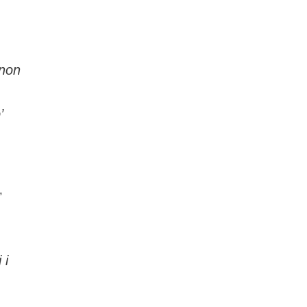
 non
’
,
 i