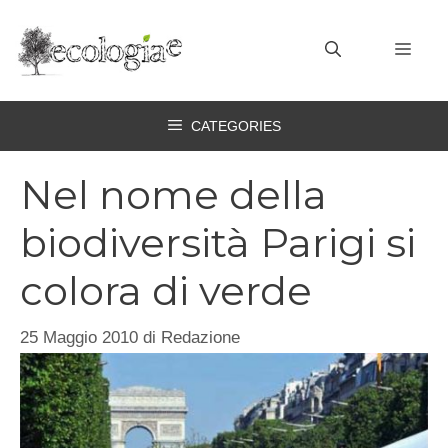
Vai
al
MEN
contenuto
CATEGORIES
Nel nome della
biodiversità Parigi si
colora di verde
25 Maggio 2010
di
Redazione