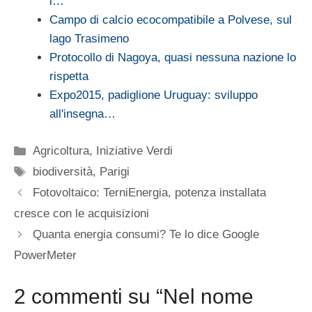
i…
Campo di calcio ecocompatibile a Polvese, sul
lago Trasimeno
Protocollo di Nagoya, quasi nessuna nazione lo
rispetta
Expo2015, padiglione Uruguay: sviluppo
all'insegna…
Categorie
Agricoltura
,
Iniziative Verdi
Tag
biodiversità
,
Parigi
Fotovoltaico: TerniEnergia, potenza installata
cresce con le acquisizioni
Quanta energia consumi? Te lo dice Google
PowerMeter
2 commenti su “Nel nome