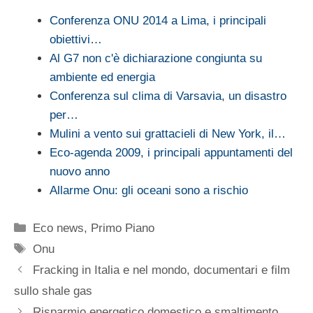
Conferenza ONU 2014 a Lima, i principali
obiettivi…
Al G7 non c'è dichiarazione congiunta su
ambiente ed energia
Conferenza sul clima di Varsavia, un disastro
per…
Mulini a vento sui grattacieli di New York, il…
Eco-agenda 2009, i principali appuntamenti del
nuovo anno
Allarme Onu: gli oceani sono a rischio
Categorie
Eco news
,
Primo Piano
Tag
Onu
Fracking in Italia e nel mondo, documentari e film
sullo shale gas
Risparmio energetico domestico e smaltimento