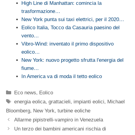
High Line di Manhattan: comincia la
trasformazione…
New York punta sui taxi elettrici, per il 2020…
Eolico Italia, Tocco da Casauria paesino del
vento…
Vibro-Wind: inventato il primo dispositivo
eolico…
New York: nuovo progetto sfrutta l'energia del
fiume…
In America va di moda il tetto eolico
Categorie
Eco news
,
Eolico
Tag
energia eolica
,
grattacieli
,
impianti eolici
,
Michael
Bloomberg
,
New York
,
turbine eoliche
Allarme pipistrelli-vampiro in Venezuela
Un terzo dei bambini americani rischia di