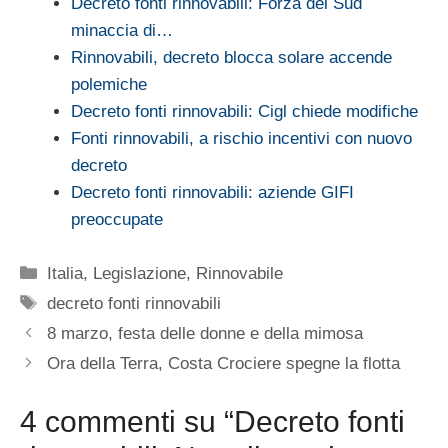
Decreto fonti rinnovabili: Forza del Sud
minaccia di…
Rinnovabili, decreto blocca solare accende
polemiche
Decreto fonti rinnovabili: Cigl chiede modifiche
Fonti rinnovabili, a rischio incentivi con nuovo
decreto
Decreto fonti rinnovabili: aziende GIFI
preoccupate
Categorie
Italia
,
Legislazione
,
Rinnovabile
Tag
decreto fonti rinnovabili
8 marzo, festa delle donne e della mimosa
Ora della Terra, Costa Crociere spegne la flotta
4 commenti su “Decreto fonti