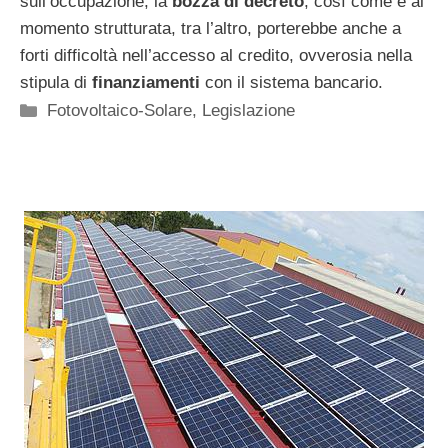
sull’occupazione; la
bozza di decreto
, così come è al
momento strutturata, tra l’altro, porterebbe anche a
forti difficoltà nell’accesso al credito, ovverosia nella
stipula di
finanziamenti
con il sistema bancario.
Categorie
Fotovoltaico-Solare
,
Legislazione