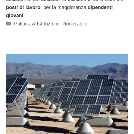
posti di lavoro
, per la maggioranza
dipendenti
giovani
.
Categorie
Politica & Istituzioni
,
Rinnovabile