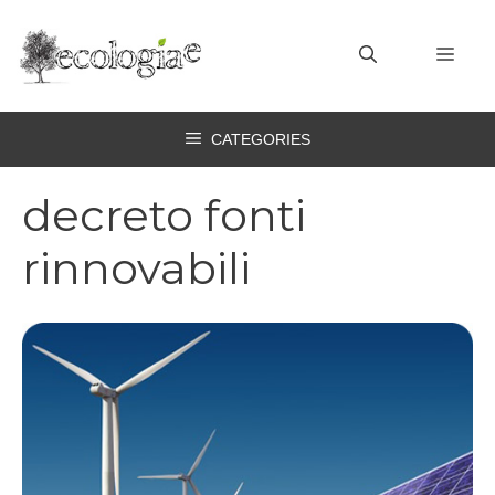
Vai
al
MEN
contenuto
CATEGORIES
decreto fonti
rinnovabili