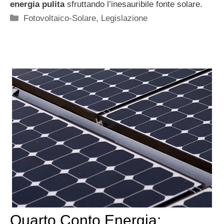
energia pulita
sfruttando l’inesauribile fonte solare.
Categorie
Fotovoltaico-Solare
,
Legislazione
Quarto Conto Energia: