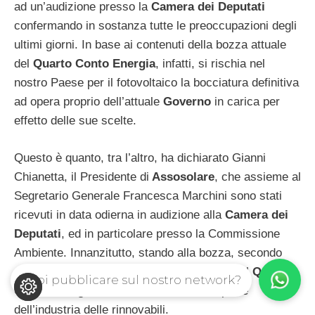
ad un’audizione presso la
Camera dei Deputati
confermando in sostanza tutte le preoccupazioni degli
ultimi giorni. In base ai contenuti della bozza attuale
del
Quarto Conto Energia
, infatti, si rischia nel
nostro Paese per il fotovoltaico la bocciatura definitiva
ad opera proprio dell’attuale
Governo
in carica per
effetto delle sue scelte.
Questo è quanto, tra l’altro, ha dichiarato Gianni
Chianetta, il Presidente di
Assosolare
, che assieme al
Segretario Generale Francesca Marchini sono stati
ricevuti in data odierna in audizione alla
Camera dei
Deputati
, ed in particolare presso la Commissione
Ambiente. Innanzitutto, stando alla bozza, secondo
Assosolare
i tagli agli incentivi previsti per il
Quarto
Vuoi pubblicare sul nostro network?
Conto Energia
non sono sostenibili da parte
dell’industria delle rinnovabili.