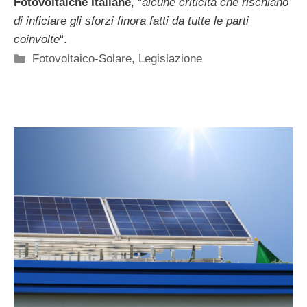
Fotovoltaiche Italiane
, “
alcune criticità che rischiano
di inficiare gli sforzi finora fatti da tutte le parti
coinvolte
“.
Categorie
Fotovoltaico-Solare
,
Legislazione