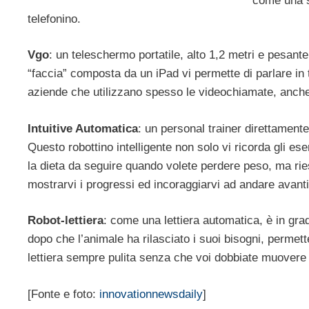
come una s
telefonino.
Vgo
: un teleschermo portatile, alto 1,2 metri e pesant
“faccia” composta da un iPad vi permette di parlare in
aziende che utilizzano spesso le videochiamate, anche 
Intuitive Automatica
: un personal trainer direttamente
Questo robottino intelligente non solo vi ricorda gli es
la dieta da seguire quando volete perdere peso, ma ri
mostrarvi i progressi ed incoraggiarvi ad andare avanti 
Robot-lettiera
: come una lettiera automatica, è in gra
dopo che l’animale ha rilasciato i suoi bisogni, permett
lettiera sempre pulita senza che voi dobbiate muovere 
[Fonte e foto:
innovationnewsdaily
]