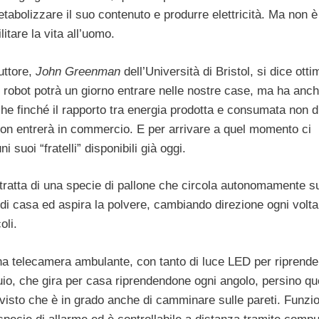
tabolizzare il suo contenuto e produrre elettricità. Ma non è 
litare la vita all’uomo.
uttore,
John Greenman
dell’Università di Bristol, si dice otti
 robot potrà un giorno entrare nelle nostre case, ma ha anc
he finché il rapporto tra energia prodotta e consumata non d
i, non entrerà in commercio. E per arrivare a quel momento ci
suoi “fratelli” disponibili già oggi.
 tratta di una specie di pallone che circola autonomamente s
di casa ed aspira la polvere, cambiando direzione ogni volt
oli.
na telecamera ambulante, con tanto di luce LED per riprende
io, che gira per casa riprendendone ogni angolo, persino que
 visto che è in grado anche di camminare sulle pareti. Funzi