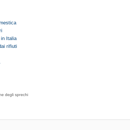
omestica
ri
n Italia
i rifiuti
…
ne degli sprechi