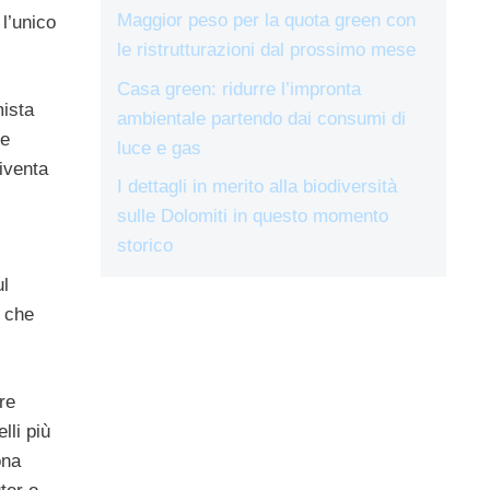
Maggior peso per la quota green con
l’unico
le ristrutturazioni dal prossimo mese
Casa green: ridurre l’impronta
mista
ambientale partendo dai consumi di
he
luce e gas
iventa
I dettagli in merito alla biodiversità
sulle Dolomiti in questo momento
storico
ul
a che
re
lli più
ona