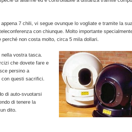
pecie di allarme ed è controllabile a distanza tramite compu
e appena 7 chili, vi segue ovunque lo vogliate e tramite la su
 teleconferenza con chiunque. Molto importante specialmente
perché non costa molto, circa 5 mila dollari.
 nella vostra tasca.
ercizi che dovete fare e
esce persino a
con questi sacrifici.
do di auto-svuotarsi
endo di tenere la
un dito.