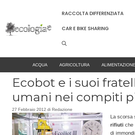
Vai
al
RACCOLTA DIFFERENZIATA
contenuto
CAR E BIKE SHARING
ACQUA
AGRICOLTURA
ALIMENTAZION
Ecobot e i suoi fratel
umani nei compiti pi
27 Febbraio 2012
di
Redazione
La scorsa 
rifiuti
che p
di immondiz