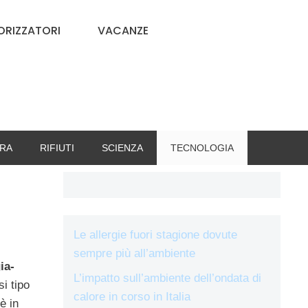
RIZZATORI
VACANZE
RA
RIFIUTI
SCIENZA
TECNOLOGIA
Le allergie fuori stagione dovute
sempre più all’ambiente
ia-
L’impatto sull’ambiente dell’ondata di
i tipo
calore in corso in Italia
è in