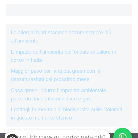
Le allergie fuori stagione dovute sempre più
all’ambiente
L’impatto sull’ambiente dell’ondata di calore in
corso in Italia
Maggior peso per la quota green con le
ristrutturazioni dal prossimo mese
Casa green: ridurre l’impronta ambientale
partendo dai consumi di luce e gas
I dettagli in merito alla biodiversità sulle Dolomiti
in questo momento storico
Vuoi pubblicare sul nostro network?