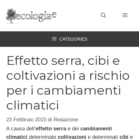
Vai
al
MEN
contenuto
CATEGORIES
Effetto serra, cibi e
coltivazioni a rischio
per i cambiamenti
climatici
23 Febbraio 2015
di
Redazione
A causa dell’
effetto serra
e dei
cambiamenti
climatici
determinate
coltivazioni
e determinati
cibi
e