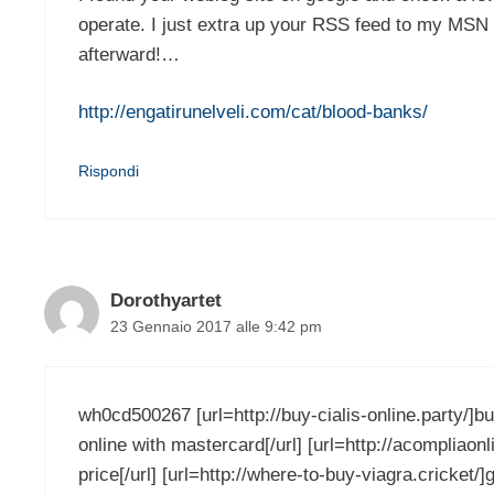
operate. I just extra up your RSS feed to my MSN
afterward!…
http://engatirunelveli.com/cat/blood-banks/
Rispondi
Dorothyartet
23 Gennaio 2017 alle 9:42 pm
wh0cd500267 [url=http://buy-cialis-online.party/]buy
online with mastercard[/url] [url=http://acompliaonl
price[/url] [url=http://where-to-buy-viagra.cricket/]