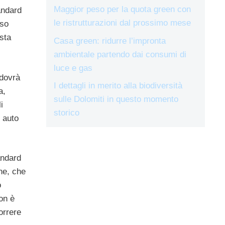
Maggior peso per la quota green con
andard
le ristrutturazioni dal prossimo mese
sso
sta
Casa green: ridurre l’impronta
ambientale partendo dai consumi di
luce e gas
 dovrà
I dettagli in merito alla biodiversità
a,
sulle Dolomiti in questo momento
i
storico
e auto
andard
ne, che
o
on è
orrere