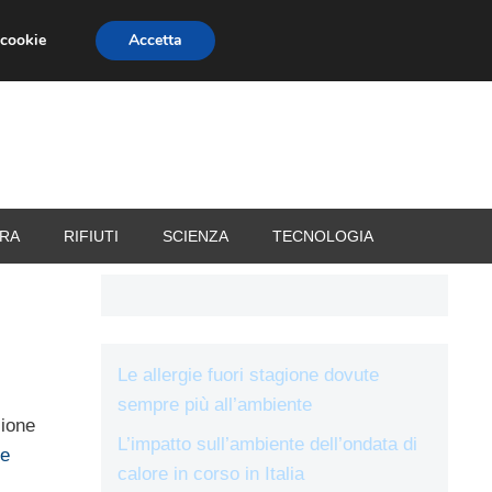
 cookie
Accetta
RIZZATORI
VACANZE
RA
RIFIUTI
SCIENZA
TECNOLOGIA
Le allergie fuori stagione dovute
sempre più all’ambiente
sione
L’impatto sull’ambiente dell’ondata di
re
calore in corso in Italia