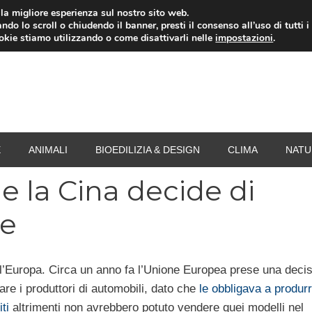
i la migliore esperienza sul nostro sito web.
ndo lo scroll o chiudendo il banner, presti il consenso all’uso di tutti i
RISPARMIO ENERGETICO
SPESA
TERMOVALO
ookie stiamo utilizzando o come disattivarli nelle
impostazioni
.
E
ANIMALI
BIOEDILIZIA & DESIGN
CLIMA
NATU
e la Cina decide di
re
u l’Europa. Circa un anno fa l’Unione Europea prese una deci
are i produttori di automobili, dato che
le obbligava a produr
ti
altrimenti non avrebbero potuto vendere quei modelli nel