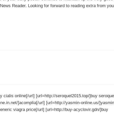
 News Reader. Looking for forward to reading extra from you
 cialis online[/url] [url=http://seroquel2015.top/]buy seroque
ine.in.net/]acomplia[/url] [url=http://yasmin-online.us/]yasmi
generic viagra price[/url] [url=http://buy-acyclovir.gdn/]buy