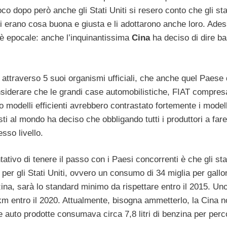
co dopo però anche gli Stati Uniti si resero conto che gli st
i erano cosa buona e giusta e li adottarono anche loro. Ade
 è epocale: anche l’inquinantissima
Cina
ha deciso di dire ba
 attraverso 5 suoi organismi ufficiali, che anche quel Paese
siderare che le grandi case automobilistiche, FIAT compres
 modelli efficienti avrebbero contrastato fortemente i modell
sti al mondo ha deciso che obbligando tutti i produttori a far
esso livello.
ativo di tenere il passo con i Paesi concorrenti è che gli st
per gli Stati Uniti, ovvero un consumo di 34 miglia per gallo
ina, sarà lo standard minimo da rispettare entro il 2015. Un
km entro il 2020. Attualmente, bisogna ammetterlo, la Cina n
e auto prodotte consumava circa 7,8 litri di benzina per perc