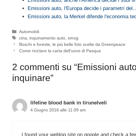
Emissioni auto, anche l'America decide i suoi lim
Emissioni auto, l'Europa decide i parametri del
Emissioni auto, la Merkel difende l'economia 
Categorie
Automobili
Tag
cina
,
inquinamento auto
,
smog
Boschi e foreste, le più belle foto scelte da Greenpeace
Come riciclare la carta dell’uovo di Pasqua
2 commenti su “Emissioni auto
inquinare”
lifeline blood bank in tirunelveli
4 Giugno 2016 alle 11:09 am
I found your weblog site on google and check a few