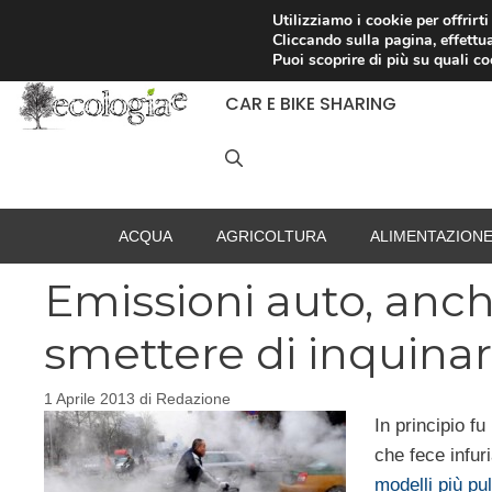
Vai
Utilizziamo i cookie per offrirt
Cliccando sulla pagina, effettua
al
RACCOLTA DIFFERENZIATA
Puoi scoprire di più su quali c
contenuto
CAR E BIKE SHARING
ACQUA
AGRICOLTURA
ALIMENTAZION
Emissioni auto, anch
smettere di inquina
1 Aprile 2013
di
Redazione
In principio f
che fece infuri
modelli più puli