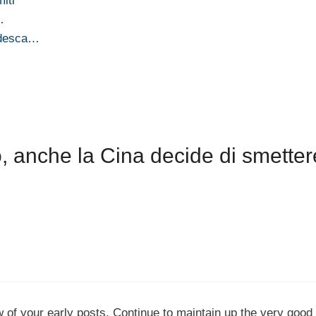
iti
…
tedesca…
, anche la Cina decide di smetter
 of your early posts. Continue to maintain up the very good