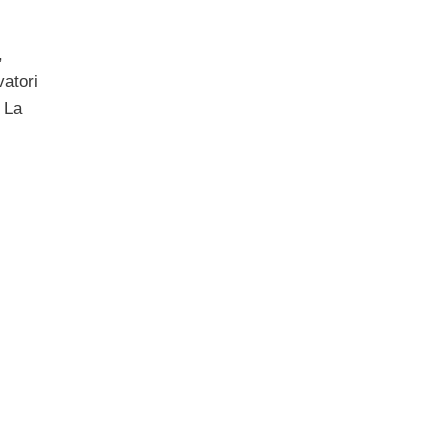
,
vatori
. La