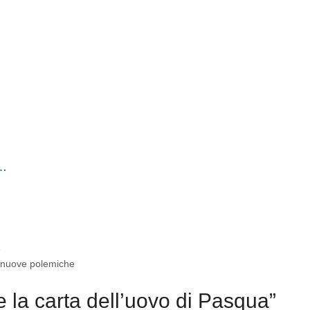
i…
e
no nuove polemiche
 la carta dell’uovo di Pasqua”