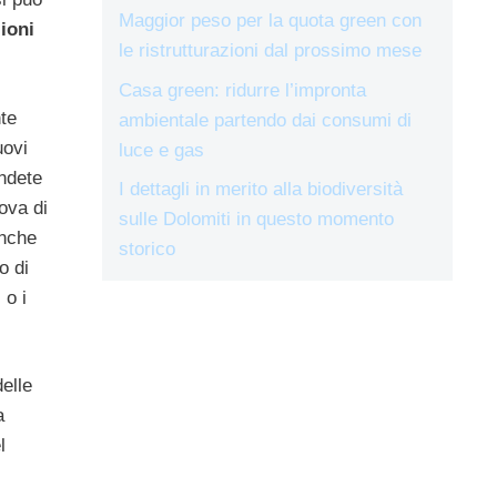
Maggior peso per la quota green con
ioni
le ristrutturazioni dal prossimo mese
Casa green: ridurre l’impronta
nte
ambientale partendo dai consumi di
uovi
luce e gas
ndete
I dettagli in merito alla biodiversità
ova di
sulle Dolomiti in questo momento
nche
storico
o di
 o i
elle
a
l