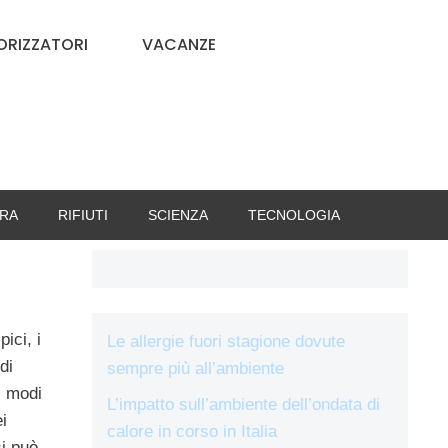
RIZZATORI
VACANZE
RA
RIFIUTI
SCIENZA
TECNOLOGIA
pici, i
Le allergie fuori stagione dovute
di
sempre più all’ambiente
i modi
L’impatto sull’ambiente dell’ondata di
i
calore in corso in Italia
si può