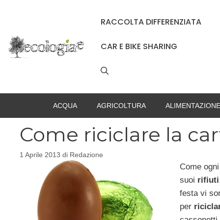
Vai
al
RACCOLTA DIFFERENZIATA
contenuto
CAR E BIKE SHARING
ACQUA
AGRICOLTURA
ALIMENTAZION
Come riciclare la ca
1 Aprile 2013
di
Redazione
Come ogni 
suoi
rifiuti
festa vi so
per
ricicla
cassonetti 