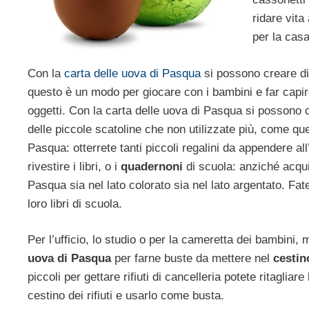
ridare vita
per la casa
Con la
carta delle uova di Pasqua
si possono creare dive
questo è un modo per giocare con i bambini e far capire 
oggetti. Con la carta delle uova di Pasqua si possono 
delle piccole scatoline che non utilizzate più, come que
Pasqua: otterrete tanti piccoli regalini da appendere al
rivestire i libri, o i
quadernoni
di scuola: anziché acquis
Pasqua sia nel lato colorato sia nel lato argentato. Fat
loro libri di scuola.
Per l’ufficio, lo studio o per la cameretta dei bambini,
uova di Pasqua
per farne buste da mettere nel
cestino
piccoli per gettare rifiuti di cancelleria potete ritagli
cestino dei rifiuti e usarlo come busta.