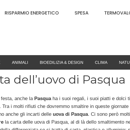
RISPARMIO ENERGETICO
SPESA
TERMOVALO
E
ANIMALI
BIOEDILIZIA & DESIGN
CLIMA
NATU
rta dell’uovo di Pasqua
festa, anche la
Pasqua
ha i suoi regali, i suoi piatti e dolci ti
. Tra i molti rifiuti che dovremmo smaltire in queste giornate 
no anche gli incarti delle
uova di Pasqua
. Ci sono però molt
re
la carta delle uova di Pasqua, al di là dello smaltimento ne
della differenziata se si tratta di carta, plastica o alluminio: 