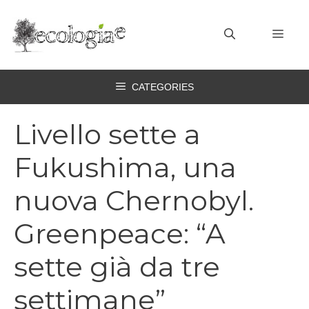
Vai
al
MEN
contenuto
CATEGORIES
Livello sette a
Fukushima, una
nuova Chernobyl.
Greenpeace: “A
sette già da tre
settimane”