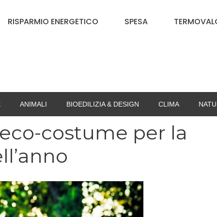
RISPARMIO ENERGETICO
SPESA
TERMOVALO
E
ANIMALI
BIOEDILIZIA & DESIGN
CLIMA
NATU
 eco-costume per la
ll’anno