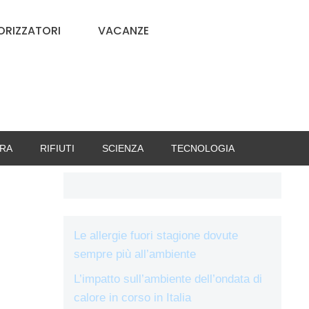
RIZZATORI
VACANZE
RA
RIFIUTI
SCIENZA
TECNOLOGIA
Le allergie fuori stagione dovute
sempre più all’ambiente
L’impatto sull’ambiente dell’ondata di
calore in corso in Italia