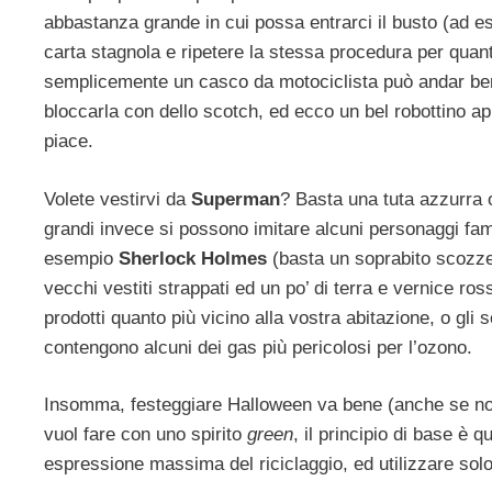
abbastanza grande in cui possa entrarci il busto (ad es
carta stagnola e ripetere la stessa procedura per quant
semplicemente un casco da motociclista può andar ben
bloccarla con dello scotch, ed ecco un bel robottino a
piace.
Volete vestirvi da
Superman
? Basta una tuta azzurra o
grandi invece si possono imitare alcuni personaggi famo
esempio
Sherlock Holmes
(basta un soprabito scozze
vecchi vestiti strappati ed un po’ di terra e vernice ro
prodotti quanto più vicino alla vostra abitazione, o gl
contengono alcuni dei gas più pericolosi per l’ozono.
Insomma, festeggiare Halloween va bene (anche se non 
vuol fare con uno spirito
green
, il principio di base è q
espressione massima del riciclaggio, ed utilizzare sol