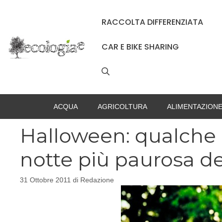
Vai
al
RACCOLTA DIFFERENZIATA
contenuto
CAR E BIKE SHARING
ACQUA
AGRICOLTURA
ALIMENTAZION
Halloween: qualche
notte più paurosa de
31 Ottobre 2011
di
Redazione