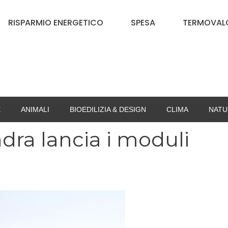
RISPARMIO ENERGETICO
SPESA
TERMOVALO
E
ANIMALI
BIOEDILIZIA & DESIGN
CLIMA
NATU
ndra lancia i moduli