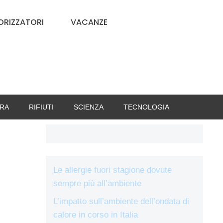
RIZZATORI
VACANZE
RA
RIFIUTI
SCIENZA
TECNOLOGIA
Le allergie fuori stagione dovute
sempre più all’ambiente
L’impatto sull’ambiente dell’ondata di
calore in corso in Italia