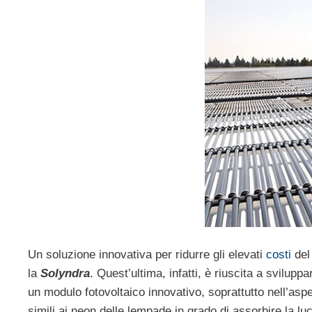
Un soluzione innovativa per ridurre gli elevati
costi
de
la
Solyndra
. Quest’ultima, infatti, è riuscita a svilupp
un modulo fotovoltaico innovativo, soprattutto nell’aspe
simili ai neon delle lempade in grado di assorbire la luc