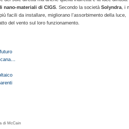
di nano-materiali di
CIGS
. Secondo la società
Solyndra
, i
 più facili da installare, migliorano l’assorbimento della luce,
atto del vento sul loro funzionamento.
 futuro
ricana…
ltaico
parenti
ta di McCain