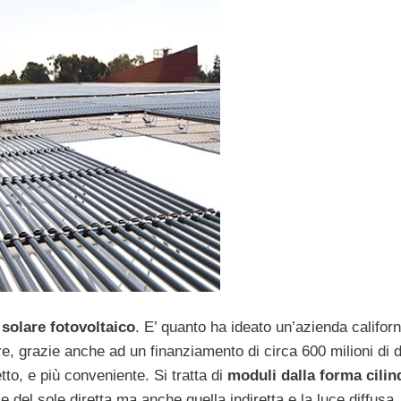
l
solare fotovoltaico
. E’ quanto ha ideato un’azienda californ
are, grazie anche ad un finanziamento di circa 600 milioni di do
tto, e più conveniente. Si tratta di
moduli dalla forma cilin
e del sole diretta ma anche quella indiretta e la luce diffusa. 