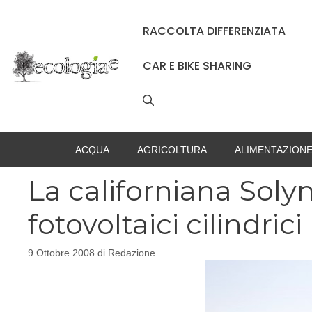
Vai
al
RACCOLTA DIFFERENZIATA
contenuto
CAR E BIKE SHARING
ACQUA
AGRICOLTURA
ALIMENTAZION
La californiana Soly
fotovoltaici cilindrici
9 Ottobre 2008
di
Redazione