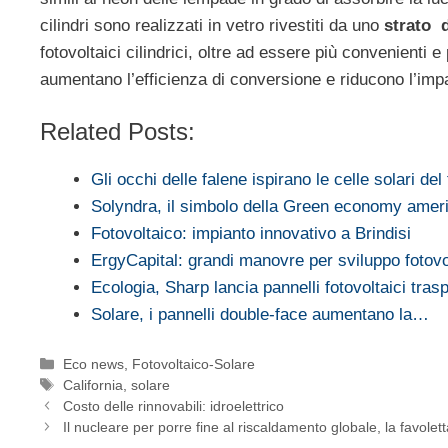
cilindri sono realizzati in vetro rivestiti da uno
strato 
fotovoltaici cilindrici, oltre ad essere più convenienti e
aumentano l’efficienza di conversione e riducono l’imp
Related Posts:
Gli occhi delle falene ispirano le celle solari del
Solyndra, il simbolo della Green economy ame
Fotovoltaico: impianto innovativo a Brindisi
ErgyCapital: grandi manovre per sviluppo fotovo
Ecologia, Sharp lancia pannelli fotovoltaici tras
Solare, i pannelli double-face aumentano la…
Categorie
Eco news
,
Fotovoltaico-Solare
Tag
California
,
solare
Costo delle rinnovabili: idroelettrico
Il nucleare per porre fine al riscaldamento globale, la favolet