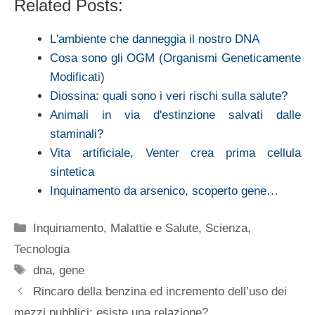
Related Posts:
L'ambiente che danneggia il nostro DNA
Cosa sono gli OGM (Organismi Geneticamente
Modificati)
Diossina: quali sono i veri rischi sulla salute?
Animali in via d'estinzione salvati dalle
staminali?
Vita artificiale, Venter crea prima cellula
sintetica
Inquinamento da arsenico, scoperto gene…
Categorie
Inquinamento
,
Malattie e Salute
,
Scienza
,
Tecnologia
Tag
dna
,
gene
Rincaro della benzina ed incremento dell’uso dei
mezzi pubblici: esiste una relazione?