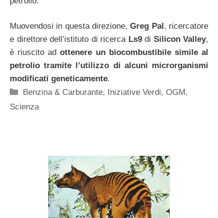
petrolio.
Muovendosi in questa direzione,
Greg Pal
, ricercatore
e direttore dell’istituto di ricerca
Ls9
di
Silicon Valley
,
è riuscito ad
ottenere un biocombustibile simile al
petrolio tramite l’utilizzo di alcuni microrganismi
modificati geneticamente
.
Categorie
Benzina & Carburante
,
Iniziative Verdi
,
OGM
,
Scienza