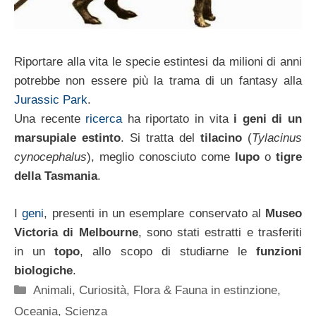
Riportare alla vita le specie estintesi da milioni di anni
potrebbe non essere più la trama di un fantasy alla
Jurassic Park
.
Una recente
ricerca
ha riportato in vita
i geni di un
marsupiale estinto
. Si tratta del
tilacino
(
Tylacinus
cynocephalus
), meglio conosciuto come
lupo
o
tigre
della Tasmania
.
I
geni
, presenti in un esemplare conservato al
Museo
Victoria di Melbourne
, sono stati estratti e trasferiti
in un
topo
, allo scopo di studiarne le
funzioni
biologiche
.
Categorie
Animali
,
Curiosità
,
Flora & Fauna in estinzione
,
Oceania
,
Scienza