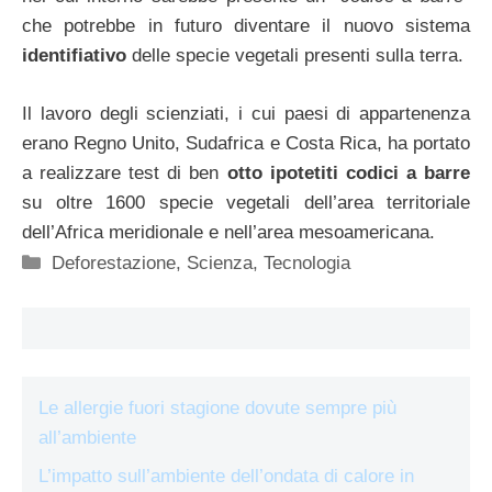
che potrebbe in futuro diventare il nuovo sistema
identifiativo
delle specie vegetali presenti sulla terra.
Il lavoro degli scienziati, i cui paesi di appartenenza
erano Regno Unito, Sudafrica e Costa Rica, ha portato
a realizzare test di ben
otto ipotetiti codici a barre
su oltre 1600 specie vegetali dell’area territoriale
dell’Africa meridionale e nell’area mesoamericana.
Categorie
Deforestazione
,
Scienza
,
Tecnologia
Le allergie fuori stagione dovute sempre più
all’ambiente
L’impatto sull’ambiente dell’ondata di calore in