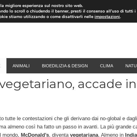
i la migliore esperienza sul nostro sito web.
ndo lo scroll o chiudendo il banner, presti il consenso all’uso di tutti i
RISPARMIO ENERGETICO
SPESA
TERMOVALO
ookie stiamo utilizzando o come disattivarli nelle
impostazioni
.
E
ANIMALI
BIOEDILIZIA & DESIGN
CLIMA
NATU
vegetariano, accade in
o tutte le contestazioni che gli derivano dai no-global e dagl
 ma almeno così ha fatto un passo in avanti. La più grande c
el mondo,
McDonald’s
, diventa
vegetariana
. Almeno in
India