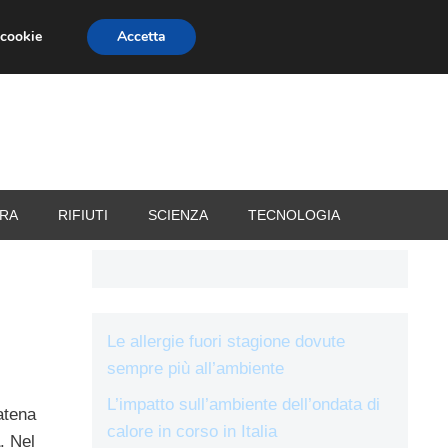
 cookie
Accetta
RIZZATORI
VACANZE
RA
RIFIUTI
SCIENZA
TECNOLOGIA
Le allergie fuori stagione dovute
sempre più all’ambiente
i
L’impatto sull’ambiente dell’ondata di
atena
calore in corso in Italia
. Nel