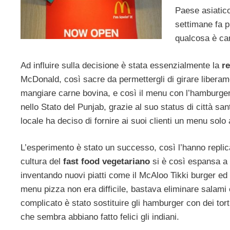
Paese asiatico
settimane fa 
qualcosa è ca
Ad influire sulla decisione è stata essenzialmente la
re
McDonald, così sacre da permettergli di girare liberame
mangiare carne bovina, e così il menu con l’hamburge
nello Stato del Punjab, grazie al suo status di città sant
locale ha deciso di fornire ai suoi clienti un menu solo
L’esperimento è stato un successo, così l’hanno replic
cultura del
fast food vegetariano
si è così espansa a 
inventando nuovi piatti come il McAloo Tikki burger ed i
menu pizza non era difficile, bastava eliminare salami e
complicato è stato sostituire gli hamburger con dei tor
che sembra abbiano fatto felici gli indiani.