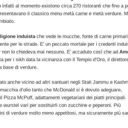
 infatti al momento esistono circa 270 ristoranti che fino a 
presentavano il classico menu metà carne e metà verdure. 
mbiato.
ligione induista
che vede le mucche, fonte di carne primaria
nte per le strade. E’ un peccato mortale per i credenti indui
r non lo chiedeva mai nessuno. E’ accaduto così che ad
Amr
a per i sikh data la vicinanza con il Tempio d’Oro, il direttor
 a base di verdure.
ato anche vicino ad altri santuari negli Stati Jammu e Kashm
macchia d’olio tanto che McDonald si è dovuto adeguare,
l Pizza McPuff, adattamenti vegetariani dei piatti principali.
 wurstel vari per sostituirli con zucchine e peperoni. Più
tini di verdure molto meno appetitosi, ma sicuramente più sa