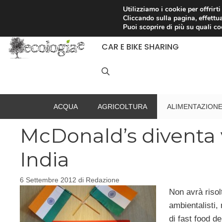
Vai
Utilizziamo i cookie per offrirt
Cliccando sulla pagina, effettua
al
RACCOLTA DIFFERENZIATA
Puoi scoprire di più su quali c
contenuto
CAR E BIKE SHARING
ACQUA
AGRICOLTURA
ALIMENTAZION
McDonald’s diventa 
India
6 Settembre 2012
di
Redazione
Non avrà risolt
ambientalisti,
di fast food d