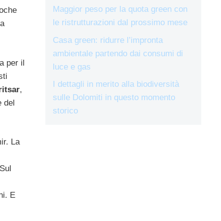
Maggior peso per la quota green con
poche
le ristrutturazioni dal prossimo mese
Ma
Casa green: ridurre l’impronta
ambientale partendo dai consumi di
 per il
luce e gas
sti
I dettagli in merito alla biodiversità
itsar
,
sulle Dolomiti in questo momento
e del
storico
ir. La
 Sul
ni. E