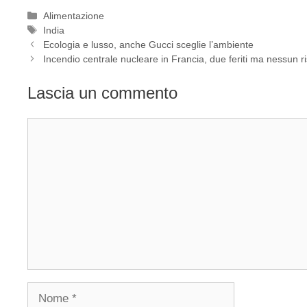
Categorie
Alimentazione
Tag
India
Ecologia e lusso, anche Gucci sceglie l’ambiente
Incendio centrale nucleare in Francia, due feriti ma nessun r
Lascia un commento
Commento
Nome