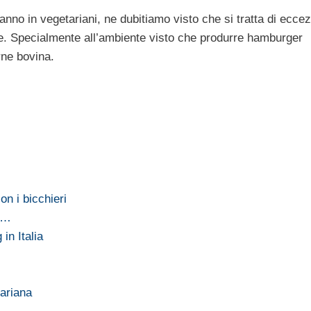
no in vegetariani, ne dubitiamo visto che si tratta di eccez
e. Specialmente all’ambiente visto che produrre hamburger
rne bovina.
n i bicchieri
si…
in Italia
tariana