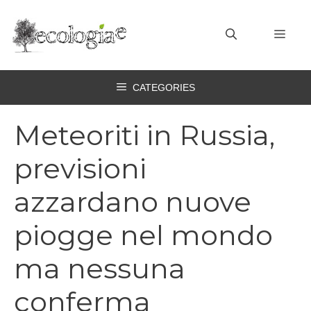
Vai
al
MEN
contenuto
CATEGORIES
Meteoriti in Russia,
previsioni
azzardano nuove
piogge nel mondo
ma nessuna
conferma