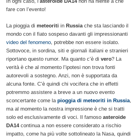
In ogni caso, l’
asteroide DA14
non ha niente a che
fare con l’evento!
La pioggia di
meteoriti
in
Russia
che sta lasciando il
mondo con il fiato sospeso davanti gli impressionanti
video del fenomeno
, potrebbe non essere isolato.
Sottovoce, in sordina, siti e giornali italiani e stranieri
riportano questo rumor. Ma quanto c’è di
vero
? La
verità è che al momento l’ipotesi non trova fonti
autorevoli a sostegno. Anzi, non è supportata da
alcuna fonte. C’è quindi chi vocifera che in effetti
potremmo assistere a breve a un nuovo evento
sconcertante come la
pioggia di meteoriti in Russia
,
ma al momento la nostra impressione è che si tratti
solo ed esclusivamente di voci. Il famoso
asteroide
DA14
continua a non essere considerato a rischio
impatto, come ha più volte sottolineato la Nasa, quindi