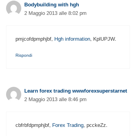
Bodybuilding with hgh
2 Maggio 2013 alle 8:02 pm
pmjcofdpmphjbf,
Hgh information
, KplUPJW.
Rispondi
Learn forex trading wwwforexsuperstarnet
2 Maggio 2013 alle 8:46 pm
cbfrbfdpmphjbf,
Forex Trading
, pcckeZz.