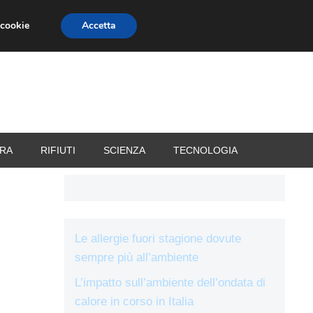
 cookie
Accetta
RIZZATORI
VACANZE
RA
RIFIUTI
SCIENZA
TECNOLOGIA
Le allergie fuori stagione dovute
sempre più all’ambiente
L’impatto sull’ambiente dell’ondata di
calore in corso in Italia