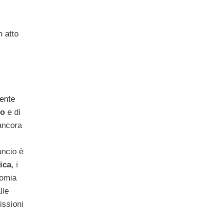
 atto
mente
co
e di
ancora
ncio è
ica
, i
nomia
lle
issioni