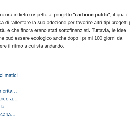
cora indietro rispetto al progetto “
carbone pulito
“, il qual
 di rallentare la sua adozione per favorire altri tipi progetti 
tà
, e che finora erano stati sottofinanziati. Tuttavia, le idee
he può essere ecologico anche dopo i primi 100 giorni da
re il ritmo a cui sta andando.
climatici
riorità…
 ancora…
arla…
ricana…