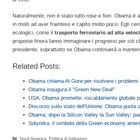
Naturalmente, non è stato tutto rose e fiori. Obama è an
in molti ad aver frainteso e capito molto poco. Egli cerca
ecologici, come il
trasporto ferroviario ad alta veloci
proposte finora fanno immaginare i progressi per ciò c
presidente, soprattutto se Obama continuerà a mantene
Related Posts:
Obama chiama Al Gore per risolvere i problemi 
Obama inaugura il "Green New Deal"
USA, Obama promette: riscaldamento globale p
Discorso sullo stato dell'Unione: Obama punta
Obama, dopo la Silicon Valley la Sun Valley: p
Solyndra, il simbolo della Green economy ame
Categorie
Nord America
,
Politica & Istituzioni