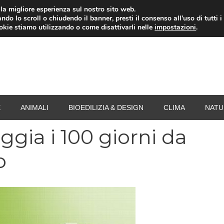
i la migliore esperienza sul nostro sito web.
ndo lo scroll o chiudendo il banner, presti il consenso all’uso di tutti i
RISPARMIO ENERGETICO
SPESA
TERMOVALO
ookie stiamo utilizzando o come disattivarli nelle
impostazioni
.
E
ANIMALI
BIOEDILIZIA & DESIGN
CLIMA
NATU
gia i 100 giorni da
o