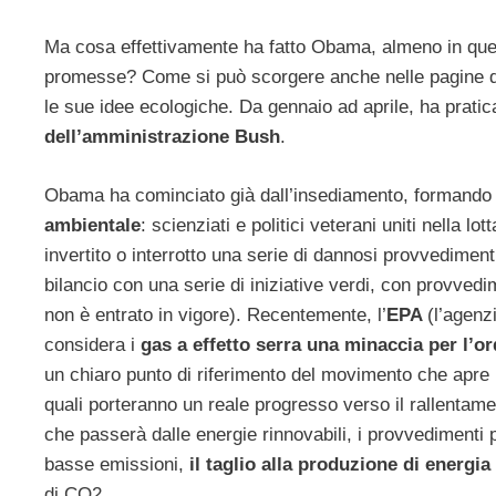
Ma cosa effettivamente ha fatto Obama, almeno in quest
promesse? Come si può scorgere anche nelle pagine di
le sue idee ecologiche. Da gennaio ad aprile, ha prati
dell’amministrazione Bush
.
Obama ha cominciato già dall’insediamento, formando 
ambientale
: scienziati e politici veterani uniti nella
invertito o interrotto una serie di dannosi provvedimen
bilancio con una serie di iniziative verdi, con provvedi
non è entrato in vigore). Recentemente, l’
EPA
(l’agenz
considera i
gas a effetto serra una minaccia per l’o
un chiaro punto di riferimento del movimento che apre 
quali porteranno un reale progresso verso il rallentam
che passerà dalle energie rinnovabili, i provvedimenti p
basse emissioni,
il taglio alla produzione di energia
di CO2.