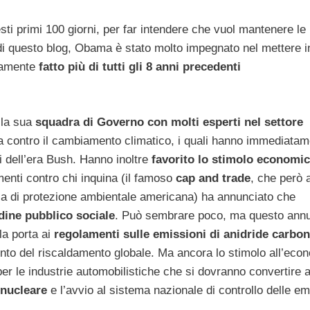
i primi 100 giorni, per far intendere che vuol mantenere le
 questo blog, Obama è stato molto impegnato nel mettere in
camente
fatto più di tutti gli 8 anni precedenti
la sua
squadra di Governo con molti esperti nel settore
 lotta contro il cambiamento climatico, i quali hanno immediata
ti dell’era Bush. Hanno inoltre
favorito lo stimolo economi
menti contro chi inquina (il famoso
cap and trade
, che però 
ia di protezione ambientale americana) ha annunciato che
rdine pubblico sociale
. Può sembrare poco, ma questo annu
la porta ai
regolamenti sulle emissioni di anidride carbon
ento del riscaldamento globale. Ma ancora lo stimolo all’eco
er le industrie automobilistiche che si dovranno convertire a
 nucleare
e l’avvio al sistema nazionale di controllo delle em