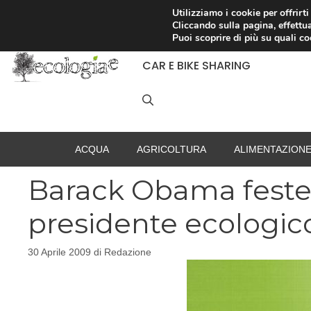
Vai
Utilizziamo i cookie per offrirt
Cliccando sulla pagina, effettua
al
RACCOLTA DIFFERENZIATA
Puoi scoprire di più su quali c
contenuto
CAR E BIKE SHARING
ACQUA
AGRICOLTURA
ALIMENTAZION
Barack Obama festeg
presidente ecologic
30 Aprile 2009
di
Redazione