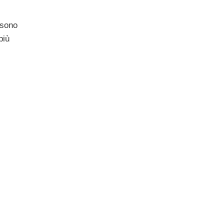
e sono
più