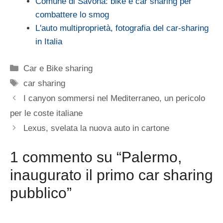
Comune di Savona: bike e car sharing per
combattere lo smog
L'auto multiproprietà, fotografia del car-sharing
in Italia
Categorie
Car e Bike sharing
Tag
car sharing
I canyon sommersi nel Mediterraneo, un pericolo
per le coste italiane
Lexus, svelata la nuova auto in cartone
1 commento su “Palermo,
inaugurato il primo car sharing
pubblico”