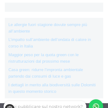
Le allergie fuori stagione dovute sempre più
all’ambiente
L’impatto sull’ambiente dell’ondata di calore in
corso in Italia
Maggior peso per la quota green con le
ristrutturazioni dal prossimo mese
Casa green: ridurre l’impronta ambientale
partendo dai consumi di luce e gas
I dettagli in merito alla biodiversità sulle Dolomiti
in questo momento storico
Vuoi pubblicare sul nostro network?