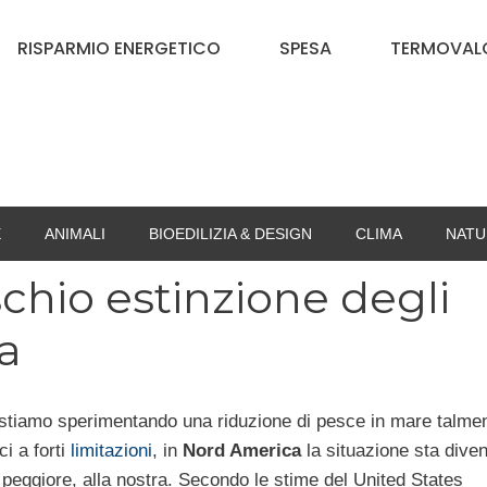
RISPARMIO ENERGETICO
SPESA
TERMOVALO
E
ANIMALI
BIOEDILIZIA & DESIGN
CLIMA
NATU
schio estinzione degli
ca
stiamo sperimentando una riduzione di pesce in mare talme
ci a forti
limitazioni
, in
Nord America
la situazione sta dive
 peggiore, alla nostra. Secondo le stime del United States