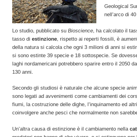
Geological Sur
nell’arco di 40
Lo studio, pubblicato su
Bioscience
, ha calcolato il ta
tasso di
estinzione
, rispetto ai reperti fossili, è aume
della natura si calcola che ogni 3 milioni di anni si e
si sono estinte 39 specie e 18 sottospecie. Se dovesser
laghi nordamericani potrebbero sparire entro il 2050 dal
130 anni.
Secondo gli studiosi è naturale che alcune specie anima
sono legati ad avvenimenti come cambiamenti dei corsi
fiumi, la costruzione delle dighe, l’inquinamento ed alt
coinvolgere anche pesci che normalmente non sarebber
Un’altra causa di estinzione è il cambiamento nella
ca