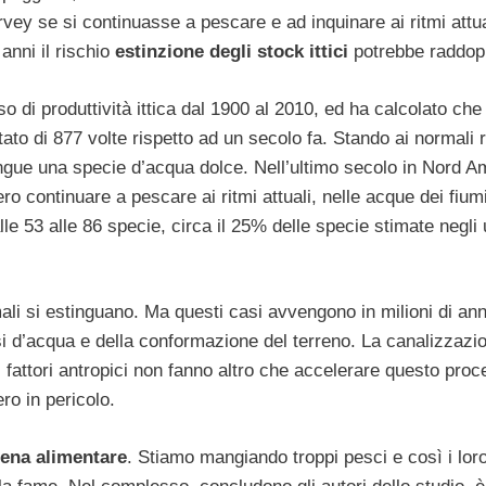
vey se si continuasse a pescare e ad inquinare ai ritmi attua
 anni il rischio
estinzione degli stock ittici
potrebbe raddopp
sso di produttività ittica dal 1900 al 2010, ed ha calcolato che 
ntato di 877 volte rispetto ad un secolo fa. Stando ai normali r
stingue una specie d’acqua dolce. Nell’ultimo secolo in Nord A
o continuare a pescare ai ritmi attuali, nelle acque dei fium
le 53 alle 86 specie, circa il 25% delle specie stimate negli 
li si estinguano. Ma questi casi avvengono in milioni di ann
 d’acqua e della conformazione del terreno. La canalizzazi
ri fattori antropici non fanno altro che accelerare questo pro
o in pericolo.
tena alimentare
. Stiamo mangiando troppi pesci e così i lor