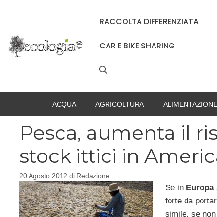
Vai
al
RACCOLTA DIFFERENZIATA
contenuto
CAR E BIKE SHARING
ACQUA
AGRICOLTURA
ALIMENTAZION
Pesca, aumenta il ri
stock ittici in Ameri
20 Agosto 2012
di
Redazione
Se in
Europa
forte da portar
simile, se non