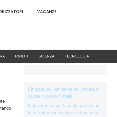
RIZZATORI
VACANZE
RA
RIFIUTI
SCIENZA
TECNOLOGIA
L’impatto sull’ambiente dell’ondata di
calore in corso in Italia
nte
Maggior peso per la quota green con
ntando
le ristrutturazioni dal prossimo mese