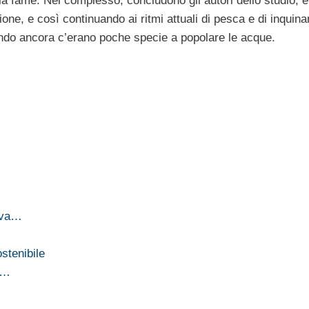
la fame. Nel complesso, concludono gli autori dello studio, è
zione, e così continuando ai ritmi attuali di pesca e di inquin
 quando ancora c’erano poche specie a popolare le acque.
uova…
stenibile
I…