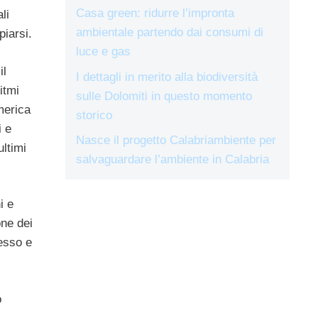
Casa green: ridurre l’impronta
li
ambientale partendo dai consumi di
iarsi.
luce e gas
il
I dettagli in merito alla biodiversità
itmi
sulle Dolomiti in questo momento
merica
storico
i e
Nasce il progetto Calabriambiente per
ultimi
salvaguardare l’ambiente in Calabria
i e
one dei
cesso e
o