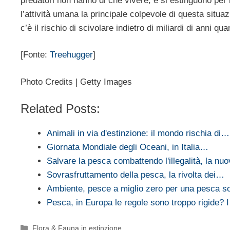
predatori non hanno di che vivere, e si estinguono per 
l’attività umana la principale colpevole di questa situa
c’è il rischio di scivolare indietro di miliardi di anni
[Fonte:
Treehugger
]
Photo Credits | Getty Images
Related Posts:
Animali in via d'estinzione: il mondo rischia di…
Giornata Mondiale degli Oceani, in Italia…
Salvare la pesca combattendo l'illegalità, la n
Sovrasfruttamento della pesca, la rivolta dei…
Ambiente, pesce a miglio zero per una pesca so
Pesca, in Europa le regole sono troppo rigide? 
Categorie
Flora & Fauna in estinzione