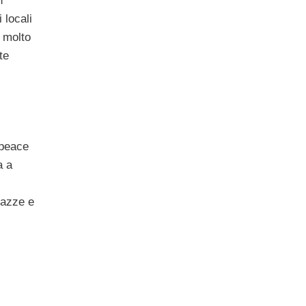
n
 locali
 molto
te
npeace
a a
razze e