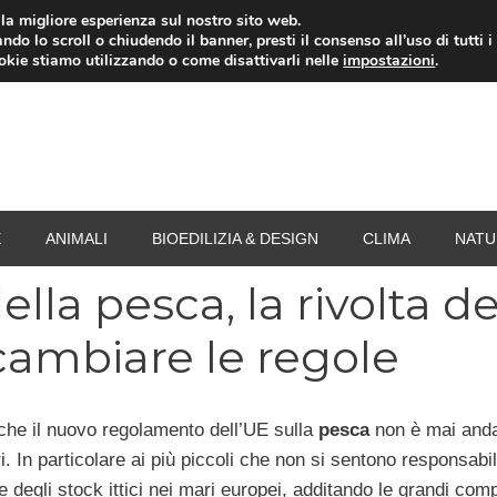
i la migliore esperienza sul nostro sito web.
ndo lo scroll o chiudendo il banner, presti il consenso all’uso di tutti i
RISPARMIO ENERGETICO
SPESA
TERMOVALO
ookie stiamo utilizzando o come disattivarli nelle
impostazioni
.
E
ANIMALI
BIOEDILIZIA & DESIGN
CLIMA
NATU
la pesca, la rivolta de
cambiare le regole
he il nuovo regolamento dell’UE sulla
pesca
non è mai anda
i. In particolare ai più piccoli che non si sentono responsabil
 degli stock ittici nei mari europei, additando le grandi com