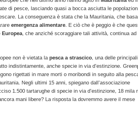
europee che nell’ultimo anno hanno agito in
Mauritania
ed i
te di pesce, lasciando quasi a bocca asciutta le popolazioni
 pescare. La conseguenza è stata che la Mauritania, che basa
arare
emergenza alimentare
. E ciò che è peggio è che ques
e Europea
, che anziché scoraggiare tali attività, continua ad
ropee non è vietata la
pesca a strascico
, una delle principali
tutto indistintamente, anche specie in via d’estinzione. Gree
ono rigettati in mare morti o moribondi in seguito alla pesc
ritania. Negli ultimi 15 anni, spiegano dall’associazione
ciso 1.500 tartarughe di specie in via d’estinzione, 18 mila 
ancora mani libere? La risposta la dovremmo avere il mese