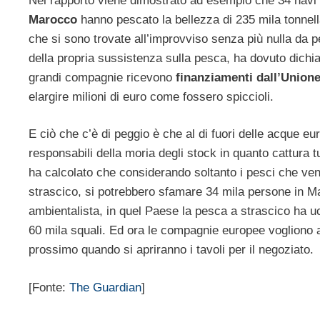
Nel rapporto viene dimostrato ad esempio che 34 navi 
Marocco
hanno pescato la bellezza di 235 mila tonnella
che si sono trovate all’improvviso senza più nulla da
della propria sussistenza sulla pesca, ha dovuto dichi
grandi compagnie ricevono
finanziamenti dall’Union
elargire milioni di euro come fossero spiccioli.
E ciò che c’è di peggio è che al di fuori delle acque eu
responsabili della moria degli stock in quanto cattura 
ha calcolato che considerando soltanto i pesci che veng
strascico, si potrebbero sfamare 34 mila persone in Mau
ambientalista, in quel Paese la pesca a strascico ha uc
60 mila squali. Ed ora le compagnie europee vogliono 
prossimo quando si apriranno i tavoli per il negoziato.
[Fonte:
The Guardian
]