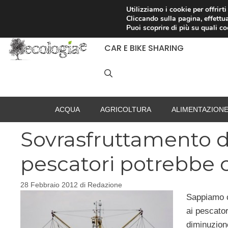
Vai
Utilizziamo i cookie per offrirt
Cliccando sulla pagina, effettua
al
RACCOLTA DIFFERENZIATA
Puoi scoprire di più su quali c
contenuto
CAR E BIKE SHARING
ACQUA
AGRICOLTURA
ALIMENTAZION
Sovrasfruttamento del
pescatori potrebbe 
28 Febbraio 2012
di
Redazione
Sappiamo c
ai pescator
diminuzione