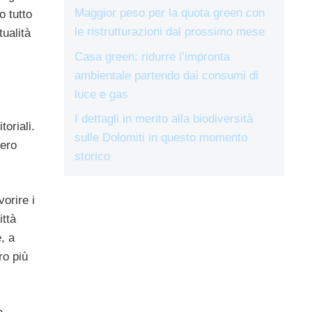
Maggior peso per la quota green con
o tutto
le ristrutturazioni dal prossimo mese
ualità
Casa green: ridurre l’impronta
ambientale partendo dai consumi di
luce e gas
I dettagli in merito alla biodiversità
oriali.
sulle Dolomiti in questo momento
ero
storico
orire i
ittà
, a
ro più