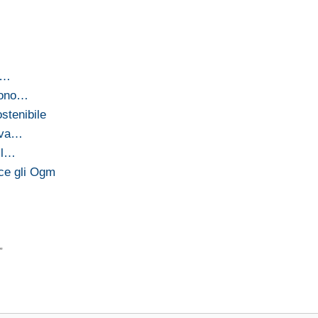
I…
 sono…
stenibile
uova…
il…
sce gli Ogm
”