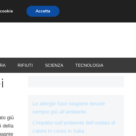
 cookie
Accetta
RIZZATORI
VACANZE
RA
RIFIUTI
SCIENZA
TECNOLOGIA
i
Le allergie fuori stagione dovute
sempre più all’ambiente
to giù
L’impatto sull’ambiente dell’ondata di
i della
calore in corso in Italia
pagnie