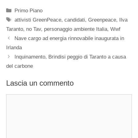
Categorie
Primo Piano
Tag
attivisti GreenPeace
,
candidati
,
Greenpeace
,
Ilva
Taranto
,
no Tav
,
personaggio ambiente Italia
,
Wwf
Nave cargo ad energia rinnovabile inaugurata in
Irlanda
Inquinamento, Brindisi peggio di Taranto a causa
del carbone
Lascia un commento
Commento