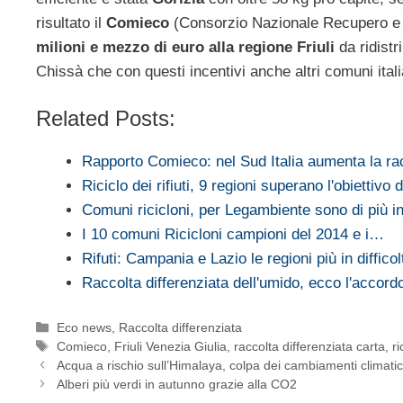
risultato il
Comieco
(Consorzio Nazionale Recupero e R
milioni e mezzo di euro alla regione Friuli
da ridist
Chissà che con questi incentivi anche altri comuni ital
Related Posts:
Rapporto Comieco: nel Sud Italia aumenta la r
Riciclo dei rifiuti, 9 regioni superano l'obiettivo
Comuni ricicloni, per Legambiente sono di più 
I 10 comuni Ricicloni campioni del 2014 e i…
Rifuti: Campania e Lazio le regioni più in difficol
Raccolta differenziata dell'umido, ecco l'accor
Categorie
Eco news
,
Raccolta differenziata
Tag
Comieco
,
Friuli Venezia Giulia
,
raccolta differenziata carta
,
ri
Acqua a rischio sull’Himalaya, colpa dei cambiamenti climatic
Alberi più verdi in autunno grazie alla CO2