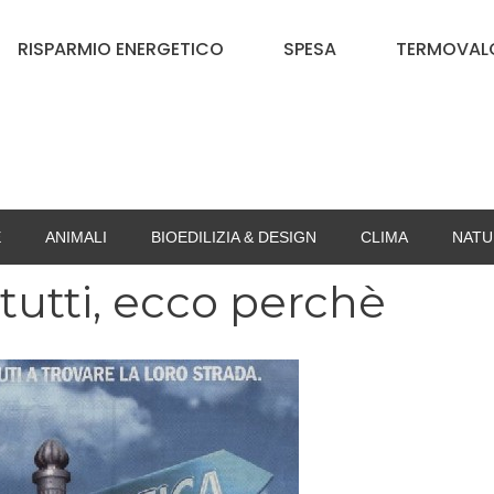
RISPARMIO ENERGETICO
SPESA
TERMOVALO
E
ANIMALI
BIOEDILIZIA & DESIGN
CLIMA
NATU
 tutti, ecco perchè