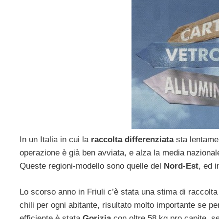
In un Italia in cui la
raccolta differenziata
sta lentamen
operazione è già ben avviata, e alza la media nazion
Queste regioni-modello sono quelle del
Nord-Est
, ed i
Lo scorso anno in Friuli c’è stata una stima di raccolta 
chili per ogni abitante, risultato molto importante se 
efficiente è stata
Gorizia
con oltre 58 kg pro capite, s