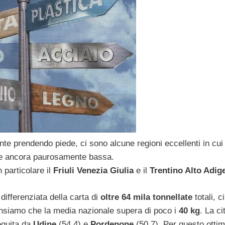
te prendendo piede, ci sono alcune regioni eccellenti in cui
ale ancora paurosamente bassa.
n particolare il
Friuli Venezia Giulia
e il
Trentino Alto Adig
differenziata della carta di
oltre 64 mila tonnellate
totali, c
pensiamo che la media nazionale supera di poco i
40 kg
. La ci
eguita da
Udine
(54,4) e
Pordenone
(50,7). Per questo otti