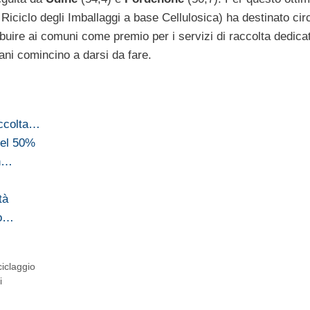
iciclo degli Imballaggi a base Cellulosica) ha destinato ci
ribuire ai comuni come premio per i servizi di raccolta dedicat
iani comincino a darsi da fare.
accolta…
 del 50%
in…
tà
do…
ciclaggio
i