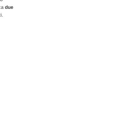
rca
due
i.