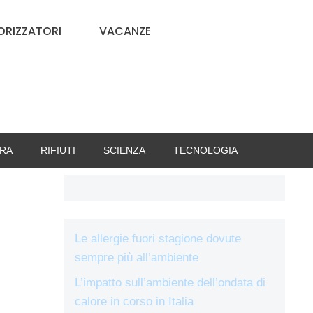
RIZZATORI
VACANZE
RA
RIFIUTI
SCIENZA
TECNOLOGIA
Le allergie fuori stagione dovute
sempre più all’ambiente
L’impatto sull’ambiente dell’ondata di
calore in corso in Italia