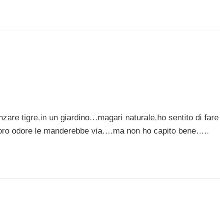
nzare tigre,in un giardino…magari naturale,ho sentito di fare
il loro odore le manderebbe via….ma non ho capito bene…..