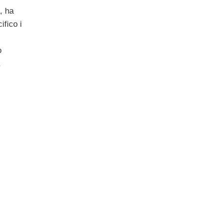
, ha
ifico i
o