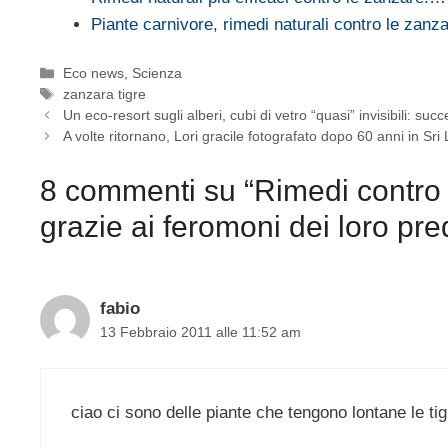
Piante carnivore, rimedi naturali contro le zan
Categorie
Eco news
,
Scienza
Tag
zanzara tigre
Un eco-resort sugli alberi, cubi di vetro “quasi” invisibili: suc
A volte ritornano, Lori gracile fotografato dopo 60 anni in Sri
8 commenti su “Rimedi contro 
grazie ai feromoni dei loro pre
fabio
13 Febbraio 2011 alle 11:52 am
ciao ci sono delle piante che tengono lontane le ti