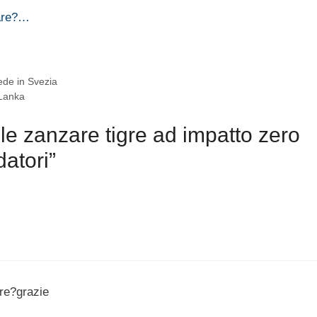
zare?…
cede in Svezia
 Lanka
le zanzare tigre ad impatto zero
datori”
gre?grazie