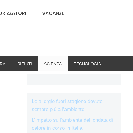
RIZZATORI
VACANZE
RA
RIFIUTI
SCIENZA
TECNOLOGIA
Le allergie fuori stagione dovute
sempre più all’ambiente
L’impatto sull’ambiente dell’ondata di
calore in corso in Italia