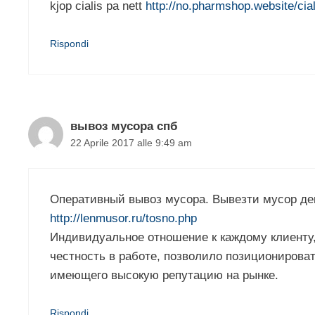
kjop cialis pa nett
http://no.pharmshop.website/cial
Rispondi
вывоз мусора спб
22 Aprile 2017 alle 9:49 am
Оперативный вывоз мусора. Вывезти мусор де
http://lenmusor.ru/tosno.php
Индивидуальное отношение к каждому клиенту, 
честность в работе, позволило позиционироват
имеющего высокую репутацию на рынке.
Rispondi