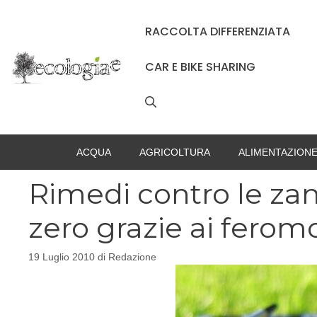
Vai
al
RACCOLTA DIFFERENZIATA
contenuto
CAR E BIKE SHARING
ACQUA
AGRICOLTURA
ALIMENTAZION
Rimedi contro le zan
zero grazie ai feromo
19 Luglio 2010
di
Redazione