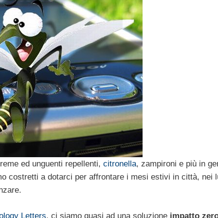
creme ed unguenti repellenti,
citronella
, zampironi e più in ge
mo costretti a dotarci per affrontare i mesi estivi in città, nei 
nzare.
ology Letters
, ci siamo quasi ad una soluzione
impatto zer