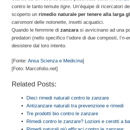
contro le tanto temute
tigre
. Un’équipe di ricercatori de
scoperto un
rimedio naturale per tenere alla larga gli
cairomoni
delle
notonette
, insetti acquatici.
Quando le femmine di
zanzara
si avvicinano ad una po
predatori (nello specifico l’odore di due composti, l’
n-e
desistere dal loro intento.
[Fonte:
Ansa Scienza e Medicina
]
[Foto: Marcofolio.net]
Related Posts:
Dieci rimedi naturali contro le zanzare
Antizanzare naturali tra prevenzione e rimedi
Tre prodotti bio contro le zanzare
Rimedi contro le zanzare? Lozioni e cerotti a 
Rimedi naturali più efficaci contro le zanzare:…