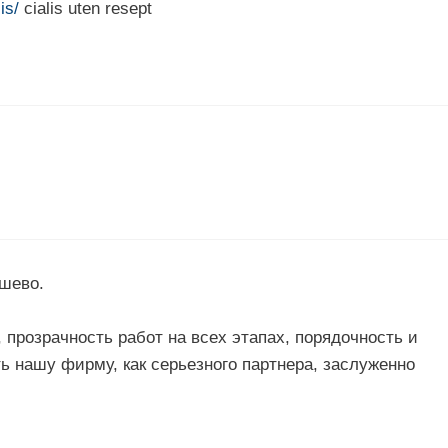
is/
cialis uten resept
шево.
прозрачность работ на всех этапах, порядочность и
ь нашу фирму, как серьезного партнера, заслуженно