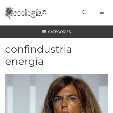
Vai
al
MEN
contenuto
CATEGORIES
confindustria
energia