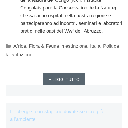
della Natura del Congo (Iccn, Institute
Congolais pour la Conservation de la Nature)
che saranno ospitati nella nostra regione e
parteciperanno ad incontri, seminari e laboratori
pratici nelle oasi del Wwf dell’Abruzzo.
Categorie
Africa
,
Flora & Fauna in estinzione
,
Italia
,
Politica
& Istituzioni
+ LEGGI TUTTO
Le allergie fuori stagione dovute sempre più
all’ambiente