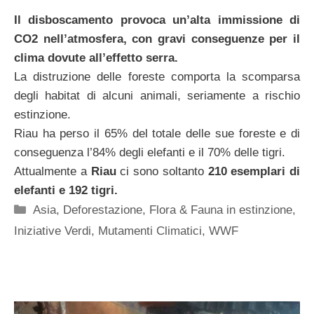
Il disboscamento provoca un’alta immissione di
CO2 nell’atmosfera, con gravi conseguenze per il
clima dovute all’effetto serra.
La distruzione delle foreste comporta la scomparsa
degli habitat di alcuni animali, seriamente a rischio
estinzione.
Riau ha perso il 65% del totale delle sue foreste e di
conseguenza l’84% degli elefanti e il 70% delle tigri.
Attualmente a
Riau
ci sono soltanto
210 esemplari di
elefanti e 192 tigri.
Categorie
Asia
,
Deforestazione
,
Flora & Fauna in estinzione
,
Iniziative Verdi
,
Mutamenti Climatici
,
WWF