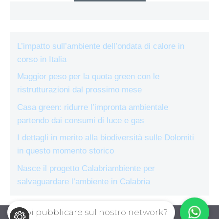
L’impatto sull’ambiente dell’ondata di calore in
corso in Italia
Maggior peso per la quota green con le
ristrutturazioni dal prossimo mese
Casa green: ridurre l’impronta ambientale
partendo dai consumi di luce e gas
I dettagli in merito alla biodiversità sulle Dolomiti
in questo momento storico
Nasce il progetto Calabriambiente per
salvaguardare l’ambiente in Calabria
Vuoi pubblicare sul nostro network?