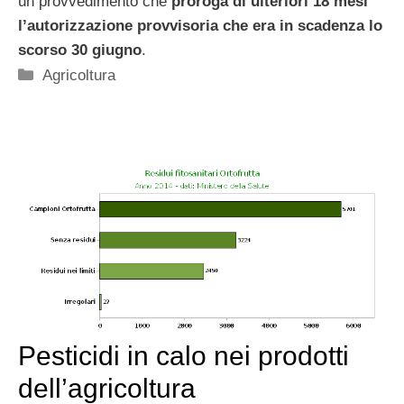
un provvedimento che
proroga di ulteriori 18 mesi
l’autorizzazione provvisoria che era in scadenza lo
scorso 30 giugno
.
Categorie
Agricoltura
Pesticidi in calo nei prodotti
dell’agricoltura