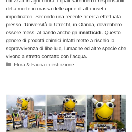
utilizzati in agricoltura, i quali sarebbero i responsabili
della morte in massa delle
api
e di altri insetti
impollinatori. Secondo una recente ricerca effettuata
presso l’Università di Utrecht, in Olanda, dovrebbero
essere messi al bando anche gli
insetticidi
. Questo
genere di prodotti chimici infatti mette a rischio la
sopravvivenza di libellule, lumache ed altre specie che
vivono a stretto contatto con l’acqua.
Categorie
Flora & Fauna in estinzione