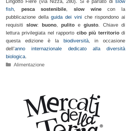
Lingotto Fiere (via Nizza, 280). Si è parlato di
slow
fish
,
pesca sostenibile
,
slow wine
con la
pubblicazione della
guida dei vini
che rispondono ai
requisiti
slow
:
buono
,
pulito
e
giusto
. Chiave di
lettura privilegiata nel rapporto
cibo più territorio
di
questa edizione è la
biodiversità
, in occasione
dell’
anno internazionale dedicato alla diversità
biologica
.
Categorie
Alimentazione