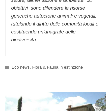
salute, alimentazione e ambiente. Gli
obiettivi sono difendere le risorse
genetiche autoctone animali e vegetali,
tutelando il diritto delle comunità locali e
costituendo un’anagrafe delle
biodiversità.
Categorie
Eco news
,
Flora & Fauna in estinzione