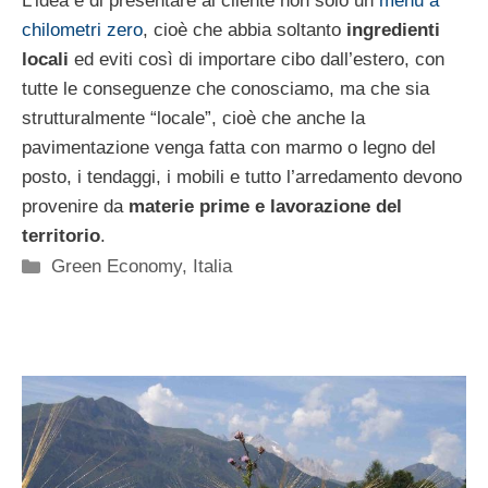
L’idea è di presentare al cliente non solo un
menu a
chilometri zero
, cioè che abbia soltanto
ingredienti
locali
ed eviti così di importare cibo dall’estero, con
tutte le conseguenze che conosciamo, ma che sia
strutturalmente “locale”, cioè che anche la
pavimentazione venga fatta con marmo o legno del
posto, i tendaggi, i mobili e tutto l’arredamento devono
provenire da
materie prime e lavorazione del
territorio
.
Categorie
Green Economy
,
Italia