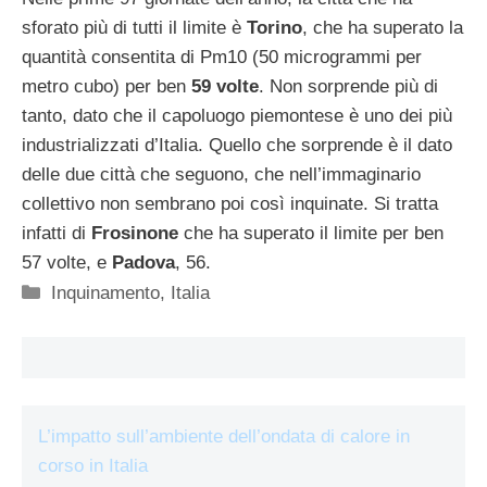
sforato più di tutti il limite è
Torino
, che ha superato la
quantità consentita di Pm10 (50 microgrammi per
metro cubo) per ben
59 volte
. Non sorprende più di
tanto, dato che il capoluogo piemontese è uno dei più
industrializzati d’Italia. Quello che sorprende è il dato
delle due città che seguono, che nell’immaginario
collettivo non sembrano poi così inquinate. Si tratta
infatti di
Frosinone
che ha superato il limite per ben
57 volte, e
Padova
, 56.
Categorie
Inquinamento
,
Italia
L’impatto sull’ambiente dell’ondata di calore in
corso in Italia