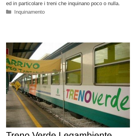
ed in particolare i treni che inquinano poco o nulla.
Categorie
Inquinamento
Treno Verde Legambiente,