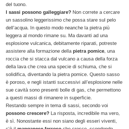
del tuono.
I sassi possono galleggiare?
Non correte a cercare
un sassolino leggerissimo che possa stare sul pelo
dell’acqua. In questo modo neanche la pietra più
leggera al mondo rimane su. Ma davanti ad una
esplosione vulcanica, debitamente riparati, potreste
assistere alla formazione della
pietra pomice
, una
roccia che si stacca dal vulcano a causa della forza
della lava che crea una specie di schiuma, che si
solidifica, diventando la pietra pomice. Questo sasso
è poroso, e negli istanti successivi all’esplosione nelle
sue cavità sono presenti bolle di gas, che permettono
a questi massi di rimanere in superficie.
Restando sempre in tema di sassi, secondo voi
possono crescere?
La risposta, incredibile ma vero,
è sì. Nonostante essi non siano degli esseri viventi,
c’è il
manganese ferroso
che cresce, scendendo