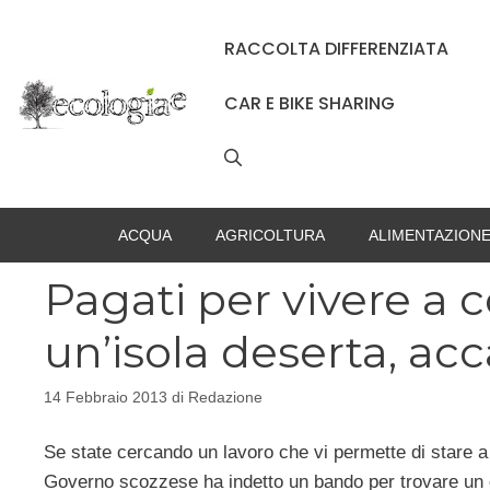
Vai
al
RACCOLTA DIFFERENZIATA
contenuto
CAR E BIKE SHARING
ACQUA
AGRICOLTURA
ALIMENTAZION
Pagati per vivere a 
un’isola deserta, ac
14 Febbraio 2013
di
Redazione
Se state cercando un lavoro che vi permette di stare a 
Governo scozzese ha indetto un bando per trovare un