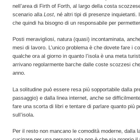
nell’area di Firth of Forth, al largo della costa scozz
scenario alla
Lost
, né altri tipi di presenze inquietanti
che quindi ha bisogno di un responsabile per permettere a
Posti meravigliosi, natura (quasi) incontaminata, anche 
mesi di lavoro. L’unico problema è che dovete fare i con
qualche ora al giorno in quanto l’isola è una meta turi
arrivano regolarmente barche dalle coste scozzesi che t
anno.
La solitudine può essere resa più sopportabile dalla pr
passaggio) e dalla linea internet, anche se difficilment
fare una scorta di libri e tentare di parlare quanto più 
sull’isola.
Per il resto non mancano le comodità moderne, dalla la
cucinare per una persona sola non è che sia proprio i