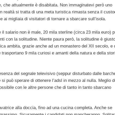
ese, che attualmente è disabitata. Non immaginatevi però uno
. In realtà si tratta di una meta turistica rimasta senza il cust
i migliaia di visitatori di tornare a sbarcare sull’isola.
il salario non è male, 20 mila sterline (circa 23 mila euro) p
ti con la solitudine. Niente paura però, la solitudine è giust
stica ambita, grazie anche ad un monastero del XII secolo, e 
rasportano 9 mila curiosi e amanti della natura e della stor
esenza del segnale televisivo (seppur disturbato dalle barche
e si può sperare di ottenere l’adsl in mezzo al nulla. Meglio 
possibile con le altre persone che di tanto in tanto sbarcano
vatrice alla doccia, fino ad una cucina completa. Anche se
l massimo. Sicuramente i candidati non mancheranno. Solitar