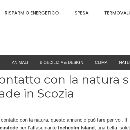
RISPARMIO ENERGETICO
SPESA
TERMOVALO
E
ANIMALI
BIOEDILIZIA & DESIGN
CLIMA
NATU
contatto con la natura 
cade in Scozia
contatto con la natura, questo annuncio può fare per voi. Il
custode
per l’affascinante
Inchcolm Island
, una bella isole