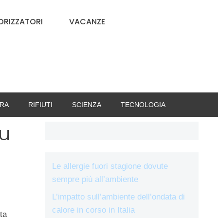
RIZZATORI
VACANZE
RA
RIFIUTI
SCIENZA
TECNOLOGIA
su
Le allergie fuori stagione dovute
sempre più all’ambiente
L’impatto sull’ambiente dell’ondata di
calore in corso in Italia
tta