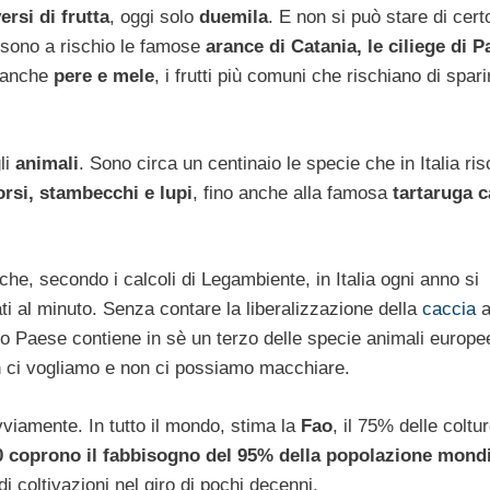
ersi di frutta
, oggi solo
duemila
. E non si può stare di cert
 sono a rischio le famose
arance di Catania, le ciliege di P
a anche
pere e mele
, i frutti più comuni che rischiano di spari
li
animali
. Sono circa un centinaio le specie che in Italia ri
orsi, stambecchi e lupi
, fino anche alla famosa
tartaruga c
che, secondo i calcoli di Legambiente, in Italia ogni anno si
ti al minuto. Senza contare la liberalizzazione della
caccia
a
tro Paese contiene in sè un terzo delle specie animali europe
non ci vogliamo e non ci possiamo macchiare.
vviamente. In tutto il mondo, stima la
Fao
, il 75% delle coltur
0 coprono il fabbisogno del 95% della popolazione mond
 di coltivazioni nel giro di pochi decenni.