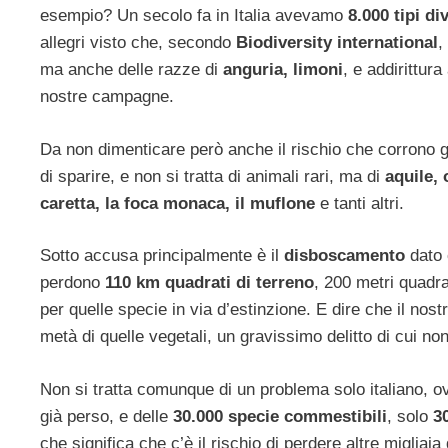
esempio? Un secolo fa in Italia avevamo
8.000 tipi div
allegri visto che, secondo
Biodiversity international
,
ma anche delle razze di
anguria, limoni
, e addirittur
nostre campagne.
Da non dimenticare però anche il rischio che corrono g
di sparire, e non si tratta di animali rari, ma di
aquile, 
caretta, la foca monaca, il muflone
e tanti altri.
Sotto accusa principalmente è il
disboscamento
dato 
perdono
110 km quadrati di terreno
, 200 metri quadra
per quelle specie in via d’estinzione. E dire che il nos
metà di quelle vegetali, un gravissimo delitto di cui 
Non si tratta comunque di un problema solo italiano, o
già perso, e delle
30.000 specie commestibili
, solo
3
che significa che c’è il rischio di perdere altre migliaia