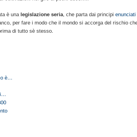
ata è una
legislazione seria
, che parta dai principi
enunciati
nco, per fare i modo che il mondo si accorga del rischio ch
rima di tutto sè stesso.
gio è…
si…
300
ento