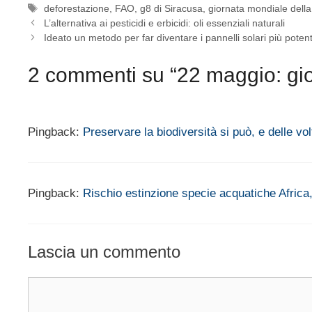
Tag
deforestazione
,
FAO
,
g8 di Siracusa
,
giornata mondiale della
L’alternativa ai pesticidi e erbicidi: oli essenziali naturali
Ideato un metodo per far diventare i pannelli solari più poten
2 commenti su “22 maggio: gio
Pingback:
Preservare la biodiversità si può, e delle vo
Pingback:
Rischio estinzione specie acquatiche Africa,
Lascia un commento
Commento