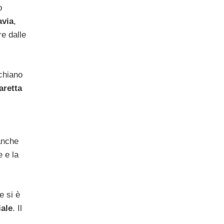
o
avia
,
re dalle
schiano
aretta
nche
e e la
e si è
iale
. Il