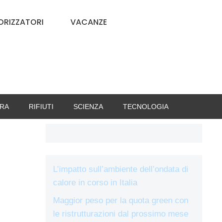
RIZZATORI
VACANZE
RA
RIFIUTI
SCIENZA
TECNOLOGIA
L’impatto sull’ambiente dell’ondata di
calore in corso in Italia
Maggior peso per la quota green con
le ristrutturazioni dal prossimo mese