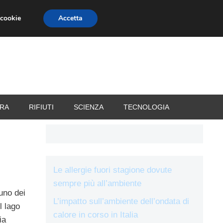
 cookie
Accetta
RIZZATORI
VACANZE
RA
RIFIUTI
SCIENZA
TECNOLOGIA
Le allergie fuori stagione dovute
sempre più all’ambiente
uno dei
L’impatto sull’ambiente dell’ondata di
l lago
calore in corso in Italia
ia