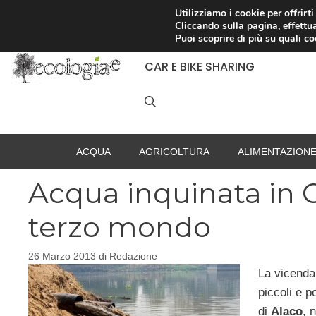
Vai
Utilizziamo i cookie per offrirt
Cliccando sulla pagina, effettua
al
RACCOLTA DIFFERENZIATA
Puoi scoprire di più su quali c
contenuto
CAR E BIKE SHARING
ACQUA
AGRICOLTURA
ALIMENTAZION
Acqua inquinata in C
terzo mondo
26 Marzo 2013
di
Redazione
La vicenda
piccoli e p
di
Alaco
, 