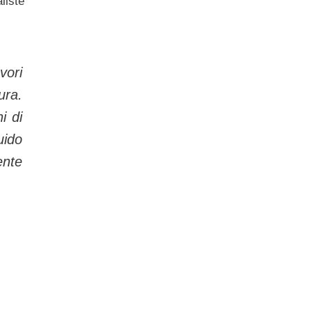
liste
vori
ura.
i di
uido
ente