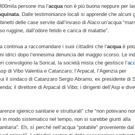
 400mila persone ma l’
acqua
non è più buona neppure per la
nquinata
. Dalle testimonianze locali si apprende che alcuni g
binetti delle case servite dall’invaso di Alaco un’acqua “mar
so ruggine, dall’odore fetido e carica di malattie”.
 continua a raccomandare i suoi cittadini che l’
acqua
è pota
temi idrici dopo l’ennesima denuncia del maggio scorso. Le ind
ri coinvolgono la Sorical, la società mista che gestisce l’
ac
Asp di Vibo Valentia e Catanzaro; l’Arpacal, l’Agenzia per
cui il sindaco di Catanzaro Sergio Abramo, ex presidente di S
nda; il direttore di Arpacal di Vibo; i dirigenti dell’Asp e dive
carenze igienico sanitarie e strutturali” che “non potevano no
iti in modo sistematico nel tempo, non si sarebbe giunti alla
itaria”. Eh, sì perché nell’acqua “potabile” proveniente dal 