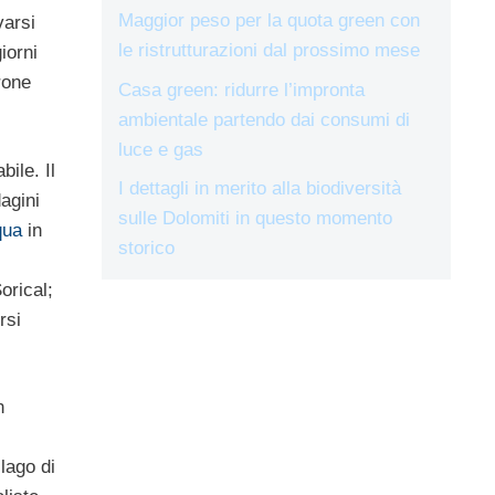
Maggior peso per la quota green con
varsi
le ristrutturazioni dal prossimo mese
iorni
rone
Casa green: ridurre l’impronta
ambientale partendo dai consumi di
luce e gas
bile. Il
I dettagli in merito alla biodiversità
agini
sulle Dolomiti in questo momento
qua
in
storico
orical;
rsi
n
lago di