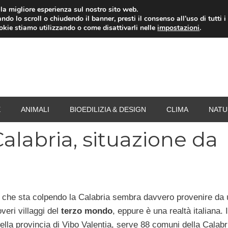
i la migliore esperienza sul nostro sito web.
ndo lo scroll o chiudendo il banner, presti il consenso all’uso di tutti i
RISPARMIO ENERGETICO
SPESA
TERMOVALO
ookie stiamo utilizzando o come disattivarli nelle
impostazioni
.
E
ANIMALI
BIOEDILIZIA & DESIGN
CLIMA
NATU
alabria, situazione da
 che sta colpendo la Calabria sembra davvero provenire da 
overi villaggi del
terzo mondo
, eppure è una realtà italiana. I
nella provincia di Vibo Valentia, serve 88 comuni della Calabr