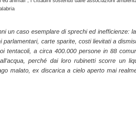
ed animali”, I cittadini sostenuti dalle associazioni ambienta
alabria
nni un caso esemplare di sprechi ed inefficienze: la
i parlamentari, carte sparite, costi lievitati a dismis
oi tentacoli, a circa 400.000 persone in 88 comun
 all’acqua, perché dai loro rubinetti scorre un liq
go malato, ex discarica a cielo aperto mai realm