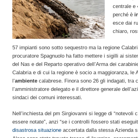
centrale e
perché è
i
esce dai ru
chiaro, ros
57 impianti sono sotto sequestro ma la regione Calabria
procuratore Spagnuolo ha fatto mettere i sigilli ai sis
del Nas e del Reparto operativo dell’Arma dei carabinie
Calabria e di cui la regione è socio a maggioranza, le 
l’
ambiente
calabrese. Finora sono 26 gli indagati, tra 
l’amministratore delegato e il direttore generale dell’azie
sindaci dei comuni interessati.
Nell’inchiesta del pm Sirgiovanni si legge di “notevoli 
essere notate”, anzi “se i controlli fossero stati esegu
disastrosa situazione
accertata dalla stessa Azienda san