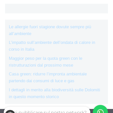
Le allergie fuori stagione dovute sempre più
all’ambiente
L’impatto sull’ambiente dell’ondata di calore in
corso in Italia
Maggior peso per la quota green con le
ristrutturazioni dal prossimo mese
Casa green: ridurre l’impronta ambientale
partendo dai consumi di luce e gas
I dettagli in merito alla biodiversità sulle Dolomiti
in questo momento storico
Vuoi pubblicare sul nostro network?