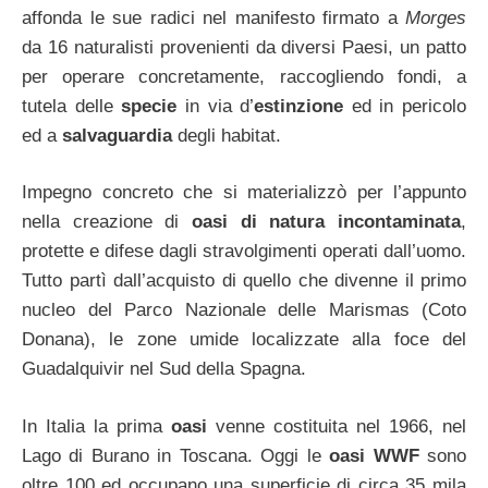
affonda le sue radici nel manifesto firmato a
Morges
da 16 naturalisti provenienti da diversi Paesi, un patto
per operare concretamente, raccogliendo fondi, a
tutela delle
specie
in via d’
estinzione
ed in pericolo
ed a
salvaguardia
degli habitat.
Impegno concreto che si materializzò per l’appunto
nella creazione di
oasi di natura incontaminata
,
protette e difese dagli stravolgimenti operati dall’uomo.
Tutto partì dall’acquisto di quello che divenne il primo
nucleo del Parco Nazionale delle Marismas (Coto
Donana), le zone umide localizzate alla foce del
Guadalquivir nel Sud della Spagna.
In Italia la prima
oasi
venne costituita nel 1966, nel
Lago di Burano in Toscana. Oggi le
oasi WWF
sono
oltre 100 ed occupano una superficie di circa 35 mila