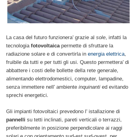
La casa del futuro funzionera’ grazie al
sole
, infatti la
tecnologia
fotovoltaica
permette di sfruttare la
radiazione solare e di convertirla in
energia elettrica
,
fruibile da tutti e per tutti gli usi. Questo permettera’ di
abbattere i costi delle bollette della rete generale,
alimentando elettrodomestici, computer, lampadine,
senza immettere nell’ ambiente
inquinanti
ed evitando
sprechi energetici.
Gli impianti fotovoltaici prevedono l’ istallazione di
pannelli
su tetti inclinati, pareti verticali o terrazzi,
preferibilmente in posizione perpendicolare ai raggi
solari e con orientamento sud-est sud-ovest, per