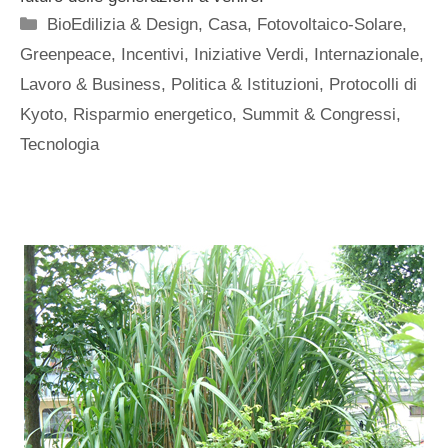
Categorie
BioEdilizia & Design
,
Casa
,
Fotovoltaico-Solare
,
Greenpeace
,
Incentivi
,
Iniziative Verdi
,
Internazionale
,
Lavoro & Business
,
Politica & Istituzioni
,
Protocolli di
Kyoto
,
Risparmio energetico
,
Summit & Congressi
,
Tecnologia