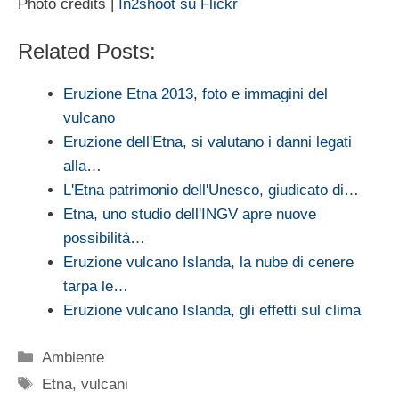
Photo credits |
In2shoot su Flickr
Related Posts:
Eruzione Etna 2013, foto e immagini del
vulcano
Eruzione dell'Etna, si valutano i danni legati
alla…
L'Etna patrimonio dell'Unesco, giudicato di…
Etna, uno studio dell'INGV apre nuove
possibilità…
Eruzione vulcano Islanda, la nube di cenere
tarpa le…
Eruzione vulcano Islanda, gli effetti sul clima
Categorie
Ambiente
Tag
Etna
,
vulcani