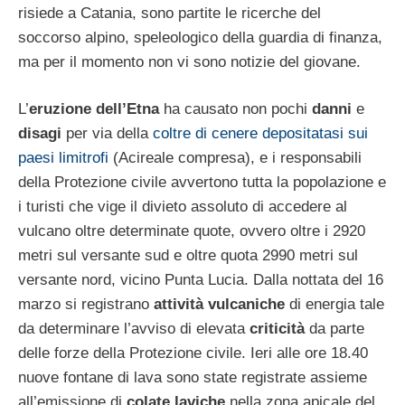
risiede a Catania, sono partite le ricerche del
soccorso alpino, speleologico della guardia di finanza,
ma per il momento non vi sono notizie del giovane.
L’
eruzione dell’Etna
ha causato non pochi
danni
e
disagi
per via della
coltre di cenere depositatasi sui
paesi limitrofi
(Acireale compresa), e i responsabili
della Protezione civile avvertono tutta la popolazione e
i turisti che vige il divieto assoluto di accedere al
vulcano oltre determinate quote, ovvero oltre i 2920
metri sul versante sud e oltre quota 2990 metri sul
versante nord, vicino Punta Lucia. Dalla nottata del 16
marzo si registrano
attività vulcaniche
di energia tale
da determinare l’avviso di elevata
criticità
da parte
delle forze della Protezione civile. Ieri alle ore 18.40
nuove fontane di lava sono state registrate assieme
all’emissione di
colate laviche
nella zona apicale del