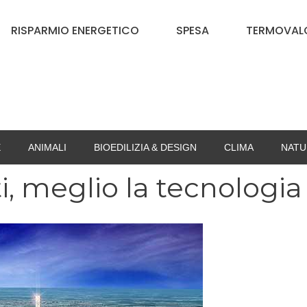
RISPARMIO ENERGETICO
SPESA
TERMOVALO
E
ANIMALI
BIOEDILIZIA & DESIGN
CLIMA
NATU
i, meglio la tecnologia