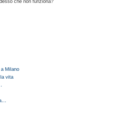
adesso che non funziona?
a a Milano
la vita
…
…
la…