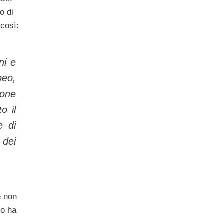
o di
 così:
ni e
peo,
ione
o il
e di
 dei
é non
po ha