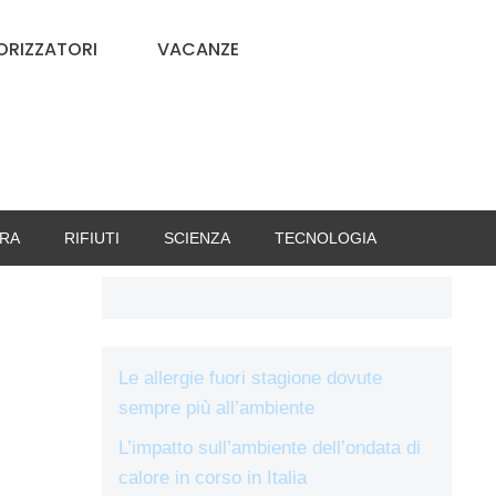
RIZZATORI
VACANZE
RA
RIFIUTI
SCIENZA
TECNOLOGIA
Le allergie fuori stagione dovute
sempre più all’ambiente
L’impatto sull’ambiente dell’ondata di
calore in corso in Italia