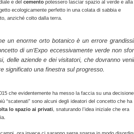
iale e del
cemento
potessero lasciar spazio al verde e alla
getto ecologicamente perfetto in una colata di sabbia e
to, anziché colto dalla terra.
me un enorme orto botanico è un errore grandiss
concetto di un’Expo eccessivamente verde non sfo
i, delle aziende e dei visitatori, che dovranno veni
 significato una finestra sul progresso.
015 che evidentemente ha messo la faccia su una decisione 
i più “scatenati” sono alcuni degli ideatori del concetto che ha
ta lo spazio ai privati
, snaturando l’idea iniziale che era
ia.
ra i campi, ora invece ci saranno serre sparse in modo disordin