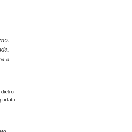
imo.
nda.
re a
dietro
 portato
ato,