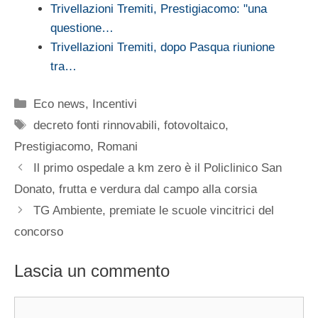
Trivellazioni Tremiti, Prestigiacomo: "una
questione…
Trivellazioni Tremiti, dopo Pasqua riunione
tra…
Categorie
Eco news
,
Incentivi
Tag
decreto fonti rinnovabili
,
fotovoltaico
,
Prestigiacomo
,
Romani
Il primo ospedale a km zero è il Policlinico San
Donato, frutta e verdura dal campo alla corsia
TG Ambiente, premiate le scuole vincitrici del
concorso
Lascia un commento
Commento