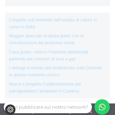
L’impatto sull’ambiente dell’ondata di calore in
corso in Italia
Maggior peso per la quota green con le
ristrutturazioni dal prossimo mese
Casa green: ridurre l’impronta ambientale
partendo dai consumi di luce e gas
I dettagli in merito alla biodiversità sulle Dolomiti
in questo momento storico
Nasce il progetto Calabriambiente per
salvaguardare l’ambiente in Calabria
Vuoi pubblicare sul nostro network?
ecologiae.com © 2026. All right reserverd.