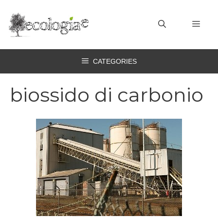
Vai
al
MEN
contenuto
CATEGORIES
biossido di carbonio