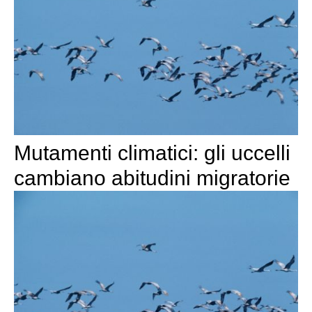
Mutamenti climatici: gli uccelli
cambiano abitudini migratorie