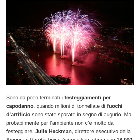
Sono da poco terminati i
festeggiamenti per
capodanno
, quando milioni di tonnellate di
fuochi
d’artificio
sono state sparate in segno di augurio. Ma
probabilmente per l’ambiente non c’è molto da
festeggiare.
Julie Heckman
, direttore esecutivo della
American Pyrotechnics Association, stima che
18.000