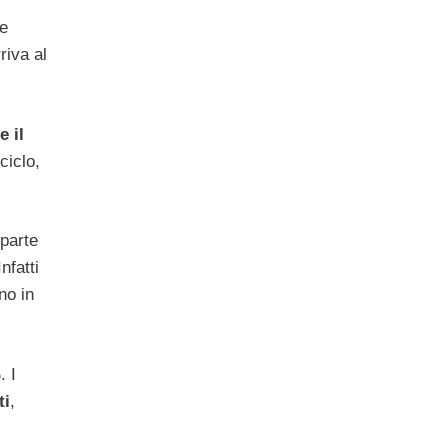
ue
riva al
e il
ciclo,
 parte
nfatti
no in
. I
ti
,