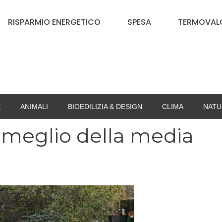
RISPARMIO ENERGETICO
SPESA
TERMOVALO
E
ANIMALI
BIOEDILIZIA & DESIGN
CLIMA
NATU
iuti meglio della media