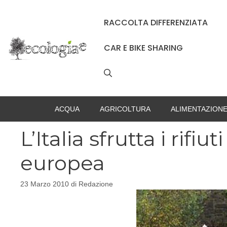
Vai
al
RACCOLTA DIFFERENZIATA
contenuto
CAR E BIKE SHARING
ACQUA
AGRICOLTURA
ALIMENTAZION
L’Italia sfrutta i rif
europea
23 Marzo 2010
di
Redazione