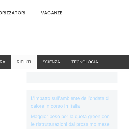
RIZZATORI
VACANZE
RA
RIFIUTI
SCIENZA
TECNOLOGIA
L’impatto sull’ambiente dell’ondata di
calore in corso in Italia
Maggior peso per la quota green con
le ristrutturazioni dal prossimo mese