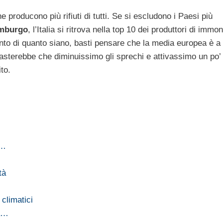
 producono più rifiuti di tutti. Se si escludono i Paesi più
emburgo
, l’Italia si ritrova nella top 10 dei produttori di immo
onto di quanto siano, basti pensare che la media europea è a
asterebbe che diminuissimo gli sprechi e attivassimo un po’ 
to.
l…
tà
climatici
da…