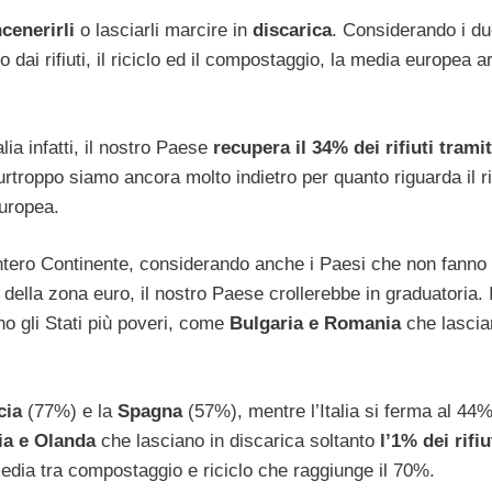
ncenerirli
o lasciarli marcire in
discarica
. Considerando i d
o dai rifiuti, il riciclo ed il compostaggio, la media europea ar
lia infatti, il nostro Paese
recupera il 34% dei rifiuti tramit
troppo siamo ancora molto indietro per quanto riguarda il ri
europea.
’intero Continente, considerando anche i Paesi che non fanno
ella zona euro, il nostro Paese crollerebbe in graduatoria. I
no gli Stati più poveri, come
Bulgaria e Romania
che lascia
cia
(77%) e la
Spagna
(57%), mentre l’Italia si ferma al 44%
a e Olanda
che lasciano in discarica soltanto
l’1% dei rifiu
 media tra compostaggio e riciclo che raggiunge il 70%.