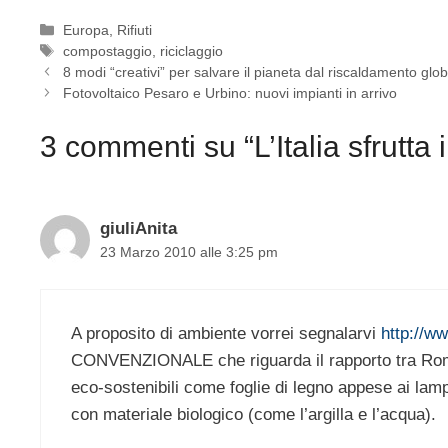
Categorie
Europa
,
Rifiuti
Tag
compostaggio
,
riciclaggio
8 modi “creativi” per salvare il pianeta dal riscaldamento glo
Fotovoltaico Pesaro e Urbino: nuovi impianti in arrivo
3 commenti su “L’Italia sfrutta 
giuliAnita
23 Marzo 2010 alle 3:25 pm
A proposito di ambiente vorrei segnalarvi
http://ww
CONVENZIONALE che riguarda il rapporto tra Roma, i 
eco-sostenibili come foglie di legno appese ai lamp
con materiale biologico (come l’argilla e l’acqua).