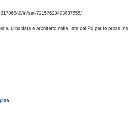
4431706649/in/set-72157623493637555/
a, urbanista e architetto nelle liste del Pd per le prossime
ogiae