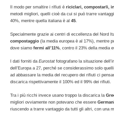
Il modo per smaltire i rifiuti è
riciclari, compostarli, i
metodi migliori, quelli cioè da cui si può trarre vantaggi
40%, mentre quella italiana è al
45
.
Specialmente grazie ai centri di eccellenza del Nord Ita
compostaggio
(la media europea è al 17%), mentre pur
dove siamo
fermi all’11%
, contro il 23% della media 
I dati forniti da
Eurostat
fotografano la situazione dell
dell’Europa a 27, perché se considerassimo solo quelli d
ad abbassare la media del recupero dei rifiuti ci pensa
discarica rispettivamente il 100% ed il 99% dei rifiuti.
Tra i più ricchi invece usano troppo la discarica la
Gre
migliori ovviamente non potevano che essere
Germani
riuscendo a trarre vantaggio da tutti gli altri, con una