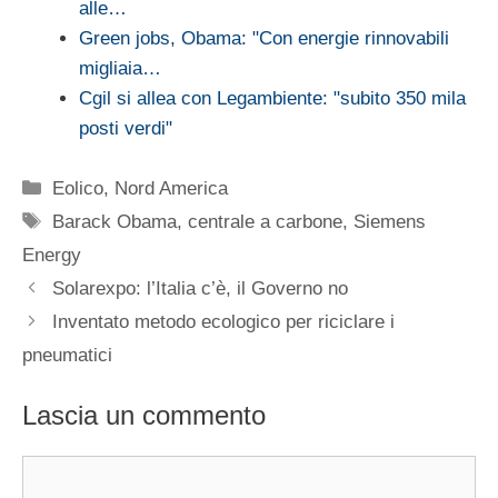
alle…
Green jobs, Obama: "Con energie rinnovabili
migliaia…
Cgil si allea con Legambiente: "subito 350 mila
posti verdi"
Categorie
Eolico
,
Nord America
Tag
Barack Obama
,
centrale a carbone
,
Siemens
Energy
Solarexpo: l’Italia c’è, il Governo no
Inventato metodo ecologico per riciclare i
pneumatici
Lascia un commento
Commento